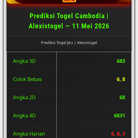
Prediksi Togel Cambodia |
Alexistogel — 11 Mei 2026
Prediksi Togel Jitu | Alexistogel
Angka 3D
683
Colok Bebas
6, 8
Angka 2D
68
Angka 4D
6831
Angka Harian
6, 8, 3