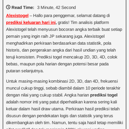
Read Time:
3 Minute, 42 Second
Alexistogel
– Hallo para penggemar, selamat datang di
prediksi keluaran hari ini
,
gratis! Tim analisis platform
Alexistogel telah menyusun bocoran angka terbaik buat setiap
pemain yang ingin raih JP sekarang juga. Alexistogel
menghadirkan perkiraan berdasarkan data statistik, pola
historis, dan pergerakan angka dari hasil undian yang telah
teruji konsisten. Prediksi togel mencakup 2D, 3D, 4D, colok
bebas, maupun pola harian dengan potensi besar pada
putaran selanjutnya.
Untuk masing-masing kombinasi 2D, 3D, dan 4D, frekuensi
muncul cukup tinggi, sebab diambil dalam 10 periode terakhir
dengan nilai yang cukup stabil. Angka harian
prediksi togel
adalah nomor inti yang patut diperhatikan karena sering kali
keluar dalam hasil draw utama. Perkiraan hasil prediksi telah
disusun dengan pendekatan logis dan statistik yang terus
dikembangkan oleh tim. Namun, tentu saja hasil tetap memiliki