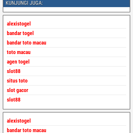
KUNJUNGI JUGA:
alexistogel
bandar togel
bandar toto macau
toto macau
agen togel
slot88
situs toto
slot gacor
slot88
alexistogel
bandar toto macau