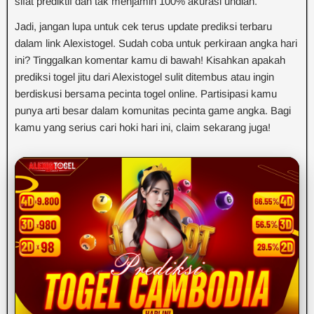
sifat prediktif dan tak menjamin 100% akurasi undian.
Jadi, jangan lupa untuk cek terus update prediksi terbaru
dalam link Alexistogel. Sudah coba untuk perkiraan angka hari
ini? Tinggalkan komentar kamu di bawah! Kisahkan apakah
prediksi togel jitu dari Alexistogel sulit ditembus atau ingin
berdiskusi bersama pecinta togel online. Partisipasi kamu
punya arti besar dalam komunitas pecinta game angka. Bagi
kamu yang serius cari hoki hari ini, claim sekarang juga!