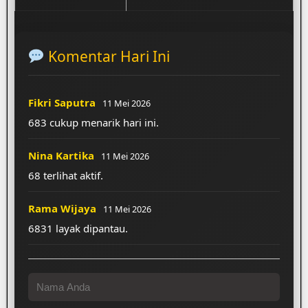
Komentar Hari Ini
Fikri Saputra
11 Mei 2026
683 cukup menarik hari ini.
Nina Kartika
11 Mei 2026
68 terlihat aktif.
Rama Wijaya
11 Mei 2026
6831 layak dipantau.