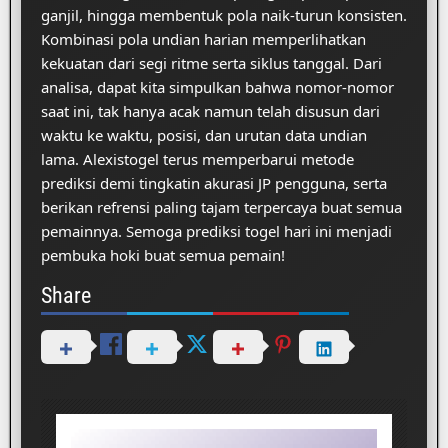
ganjil, hingga membentuk pola naik-turun konsisten.
Kombinasi pola undian harian memperlihatkan
kekuatan dari segi ritme serta siklus tanggal. Dari
analisa, dapat kita simpulkan bahwa nomor-nomor
saat ini, tak hanya acak namun telah disusun dari
waktu ke waktu, posisi, dan urutan data undian
lama. Alexistogel terus memperbarui metode
prediksi demi tingkatin akurasi JP pengguna, serta
berikan refrensi paling tajam terpercaya buat semua
pemainnya. Semoga prediksi togel hari ini menjadi
pembuka hoki buat semua pemain!
Share