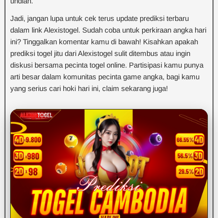
undian.
Jadi, jangan lupa untuk cek terus update prediksi terbaru
dalam link Alexistogel. Sudah coba untuk perkiraan angka hari
ini? Tinggalkan komentar kamu di bawah! Kisahkan apakah
prediksi togel jitu dari Alexistogel sulit ditembus atau ingin
diskusi bersama pecinta togel online. Partisipasi kamu punya
arti besar dalam komunitas pecinta game angka, bagi kamu
yang serius cari hoki hari ini, claim sekarang juga!