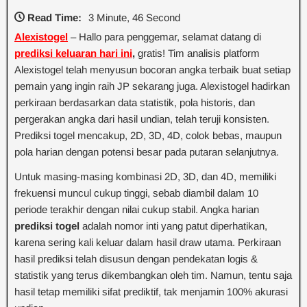
Read Time:
3 Minute, 46 Second
Alexistogel
– Hallo para penggemar, selamat datang di
prediksi keluaran hari ini
,
gratis! Tim analisis platform
Alexistogel telah menyusun bocoran angka terbaik buat setiap
pemain yang ingin raih JP sekarang juga. Alexistogel hadirkan
perkiraan berdasarkan data statistik, pola historis, dan
pergerakan angka dari hasil undian, telah teruji konsisten.
Prediksi togel mencakup, 2D, 3D, 4D, colok bebas, maupun
pola harian dengan potensi besar pada putaran selanjutnya.
Untuk masing-masing kombinasi 2D, 3D, dan 4D, memiliki
frekuensi muncul cukup tinggi, sebab diambil dalam 10
periode terakhir dengan nilai cukup stabil. Angka harian
prediksi togel
adalah nomor inti yang patut diperhatikan,
karena sering kali keluar dalam hasil draw utama. Perkiraan
hasil prediksi telah disusun dengan pendekatan logis &
statistik yang terus dikembangkan oleh tim. Namun, tentu saja
hasil tetap memiliki sifat prediktif, tak menjamin 100% akurasi