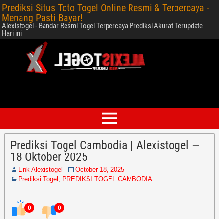
Prediksi Situs Toto Togel Online Resmi & Terpercaya -
Menang Pasti Bayar!
Alexistogel - Bandar Resmi Togel Terpercaya Prediksi Akurat Terupdate
Hari ini
Prediksi Togel Cambodia | Alexistogel —
18 Oktober 2025
Link Alexistogel
October 18, 2025
Prediksi Togel
,
PREDIKSI TOGEL CAMBODIA
0
0