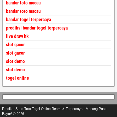
bandar toto macau
bandar toto macau
bandar togel terpercaya
prediksi bandar togel terpercaya
live draw hk
slot gacor
slot gacor
slot demo
slot demo
togel online
Prediksi Situs Toto Togel Online Resmi & Terpercaya - Menang Pasti
Bayar! © 2026