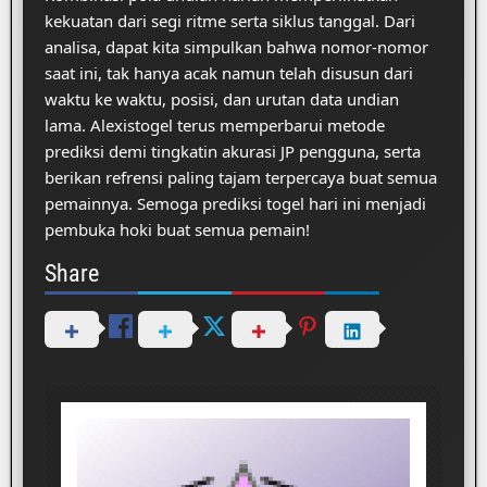
kekuatan dari segi ritme serta siklus tanggal. Dari
analisa, dapat kita simpulkan bahwa nomor-nomor
saat ini, tak hanya acak namun telah disusun dari
waktu ke waktu, posisi, dan urutan data undian
lama. Alexistogel terus memperbarui metode
prediksi demi tingkatin akurasi JP pengguna, serta
berikan refrensi paling tajam terpercaya buat semua
pemainnya. Semoga prediksi togel hari ini menjadi
pembuka hoki buat semua pemain!
Share