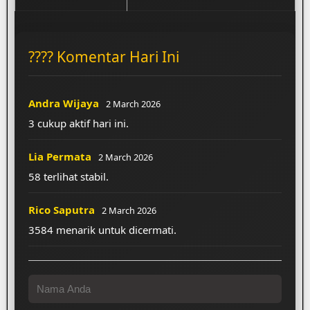
???? Komentar Hari Ini
Andra Wijaya
2 March 2026
3 cukup aktif hari ini.
Lia Permata
2 March 2026
58 terlihat stabil.
Rico Saputra
2 March 2026
3584 menarik untuk dicermati.