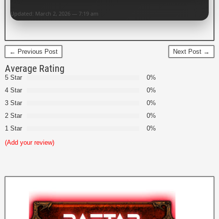
Updated: March 2, 2026 — 7:19 am
← Previous Post
Next Post →
Average Rating
5 Star
0%
4 Star
0%
3 Star
0%
2 Star
0%
1 Star
0%
(Add your review)