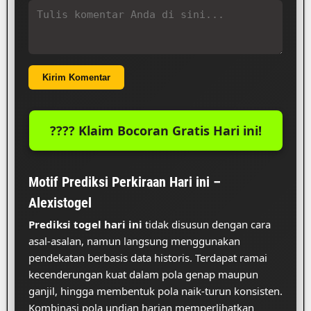
Kirim Komentar
???? Klaim Bocoran Gratis Hari ini!
Motif Prediksi Perkiraan Hari ini –
Alexistogel
Prediksi togel hari ini
tidak disusun dengan cara
asal-asalan, namun langsung menggunakan
pendekatan berbasis data historis. Terdapat ramai
kecenderungan kuat dalam pola genap maupun
ganjil, hingga membentuk pola naik-turun konsisten.
Kombinasi pola undian harian memperlihatkan