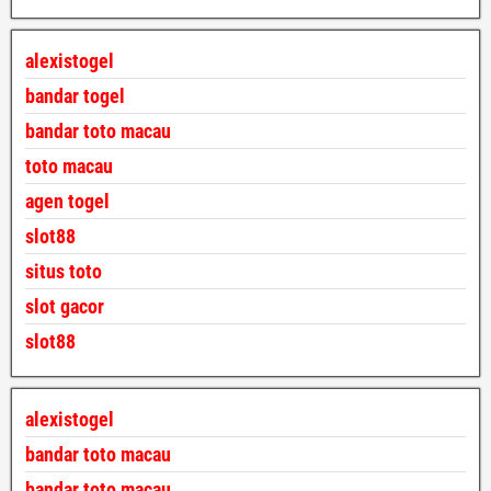
alexistogel
bandar togel
bandar toto macau
toto macau
agen togel
slot88
situs toto
slot gacor
slot88
alexistogel
bandar toto macau
bandar toto macau