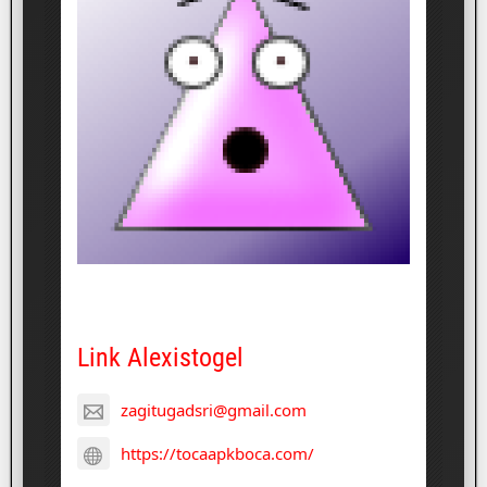
About Post Author
Link Alexistogel
zagitugadsri@gmail.com
https://tocaapkboca.com/