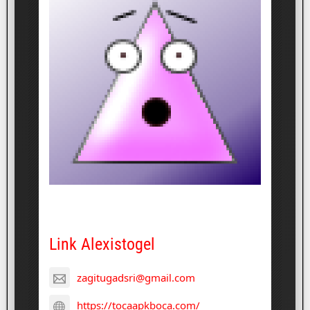
About Post Author
Link Alexistogel
zagitugadsri@gmail.com
https://tocaapkboca.com/