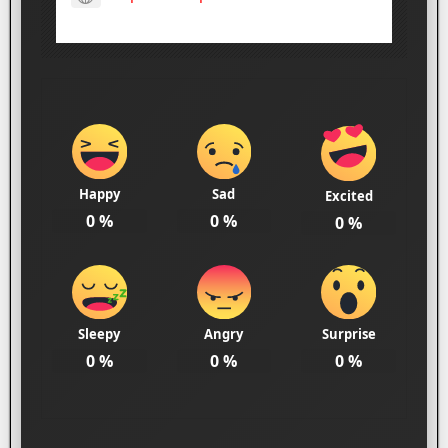
Happy
Sad
Excited
0
%
0
%
0
%
Sleepy
Angry
Surprise
0
%
0
%
0
%