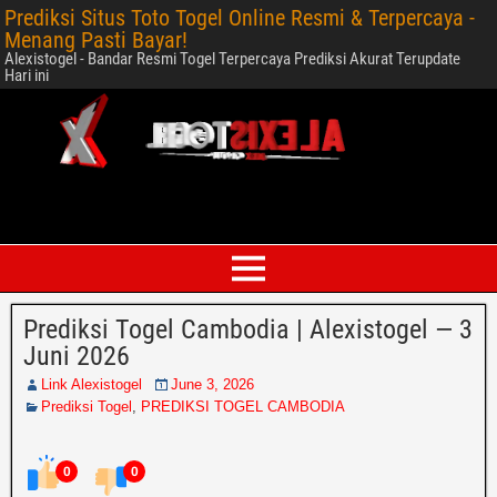
Prediksi Situs Toto Togel Online Resmi & Terpercaya -
Menang Pasti Bayar!
Alexistogel - Bandar Resmi Togel Terpercaya Prediksi Akurat Terupdate
Hari ini
Prediksi Togel Cambodia | Alexistogel — 3
Juni 2026
Link Alexistogel
June 3, 2026
Prediksi Togel
,
PREDIKSI TOGEL CAMBODIA
0
0