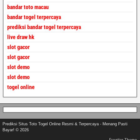
bandar toto macau
bandar togel terpercaya
prediksi bandar togel terpercaya
live draw hk
slot gacor
slot gacor
slot demo
slot demo
togel online
Prediksi Situs Toto Togel Online Resmi & Terpercaya - Menang Pasti
Bayar! © 2026
Frontier Theme