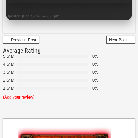
Updated: June 3, 2026 — 2:21 pm
← Previous Post
Next Post →
Average Rating
5 Star
0%
4 Star
0%
3 Star
0%
2 Star
0%
1 Star
0%
(Add your review)