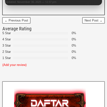
Updated: November 30, 2025 — 12:37 pm
← Previous Post
Next Post →
Average Rating
5 Star
0%
4 Star
0%
3 Star
0%
2 Star
0%
1 Star
0%
(Add your review)