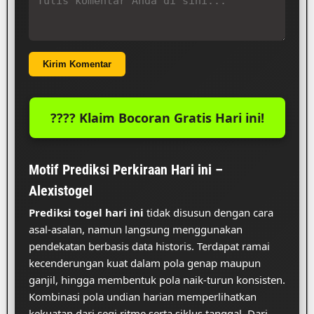
Kirim Komentar
???? Klaim Bocoran Gratis Hari ini!
Motif Prediksi Perkiraan Hari ini –
Alexistogel
Prediksi togel hari ini
tidak disusun dengan cara
asal-asalan, namun langsung menggunakan
pendekatan berbasis data historis. Terdapat ramai
kecenderungan kuat dalam pola genap maupun
ganjil, hingga membentuk pola naik-turun konsisten.
Kombinasi pola undian harian memperlihatkan
kekuatan dari segi ritme serta siklus tanggal. Dari