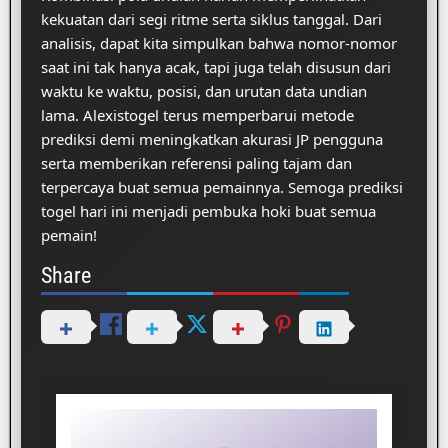
kekuatan dari segi ritme serta siklus tanggal. Dari
analisis, dapat kita simpulkan bahwa nomor-nomor
saat ini tak hanya acak, tapi juga telah disusun dari
waktu ke waktu, posisi, dan urutan data undian
lama. Alexistogel terus memperbarui metode
prediksi demi meningkatkan akurasi JP pengguna
serta memberikan referensi paling tajam dan
terpercaya buat semua pemainnya. Semoga prediksi
togel hari ini menjadi pembuka hoki buat semua
pemain!
Share