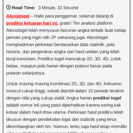
Read Time:
3 Minute, 32 Second
Alexistogel
– Hallo para penggemar, selamat datang di
prediksi keluaran hari ini
,
gratis! Tim analisis platform
Alexistogel telah menyusun bocoran angka terbaik buat setiap
pemain yang ingin raih JP sekarang juga. Alexistogel
menghadirkan perkiraan berdasarkan data statistik, pola
historis, dan pergerakan angka dari hasil undian yang telah
teruji konsisten. Prediksi togel mencakup 2D, 3D, 4D, colok
bebas, maupun pola harian dengan potensi besar pada
putaran selanjutnya.
Untuk masing-masing kombinasi 2D, 3D, dan 4D, frekuensi
muncul cukup tinggi, sebab diambil dalam 10 periode terakhir
dengan nilai yang cukup stabil. Angka harian
prediksi togel
adalah nomor inti yang patut diperhatikan karena sering kali
keluar dalam hasil draw utama. Perkiraan hasil prediksi telah
disusun dengan pendekatan logis dan statistik yang terus
dikembangkan oleh tim. Namun, tentu saja hasil tetap memiliki