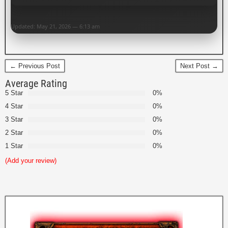
Updated: May 21, 2026 — 6:13 am
← Previous Post
Next Post →
Average Rating
5 Star
0%
4 Star
0%
3 Star
0%
2 Star
0%
1 Star
0%
(Add your review)