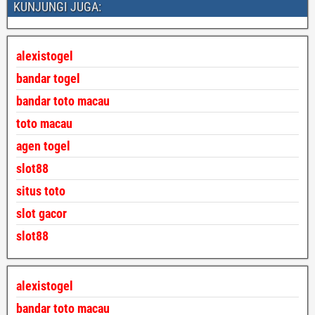
KUNJUNGI JUGA:
alexistogel
bandar togel
bandar toto macau
toto macau
agen togel
slot88
situs toto
slot gacor
slot88
alexistogel
bandar toto macau