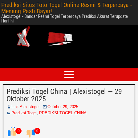
Prediksi Situs Toto Togel Online Resmi & Terpercaya -
Menang Pasti Bayar!
Alexistogel - Bandar Resmi Togel Terpercaya Prediksi Akurat Terupdate
Hari ini
Prediksi Togel China | Alexistogel — 29
Oktober 2025
Link Alexistogel
October 29, 2025
Prediksi Togel
,
PREDIKSI TOGEL CHINA
0
0