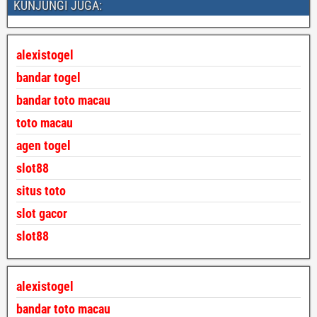
KUNJUNGI JUGA:
alexistogel
bandar togel
bandar toto macau
toto macau
agen togel
slot88
situs toto
slot gacor
slot88
alexistogel
bandar toto macau