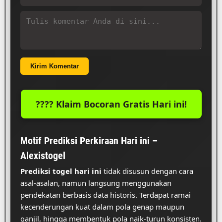
Kirim Komentar
???? Klaim Bocoran Gratis Hari ini!
Motif Prediksi Perkiraan Hari ini –
Alexistogel
Prediksi togel hari ini
tidak disusun dengan cara
asal-asalan, namun langsung menggunakan
pendekatan berbasis data historis. Terdapat ramai
kecenderungan kuat dalam pola genap maupun
ganjil, hingga membentuk pola naik-turun konsisten.