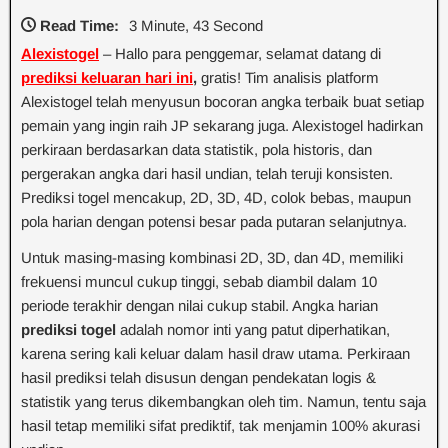
Read Time:
3 Minute, 43 Second
Alexistogel
– Hallo para penggemar, selamat datang di
prediksi keluaran hari ini
,
gratis! Tim analisis platform
Alexistogel telah menyusun bocoran angka terbaik buat setiap
pemain yang ingin raih JP sekarang juga. Alexistogel hadirkan
perkiraan berdasarkan data statistik, pola historis, dan
pergerakan angka dari hasil undian, telah teruji konsisten.
Prediksi togel mencakup, 2D, 3D, 4D, colok bebas, maupun
pola harian dengan potensi besar pada putaran selanjutnya.
Untuk masing-masing kombinasi 2D, 3D, dan 4D, memiliki
frekuensi muncul cukup tinggi, sebab diambil dalam 10
periode terakhir dengan nilai cukup stabil. Angka harian
prediksi togel
adalah nomor inti yang patut diperhatikan,
karena sering kali keluar dalam hasil draw utama. Perkiraan
hasil prediksi telah disusun dengan pendekatan logis &
statistik yang terus dikembangkan oleh tim. Namun, tentu saja
hasil tetap memiliki sifat prediktif, tak menjamin 100% akurasi