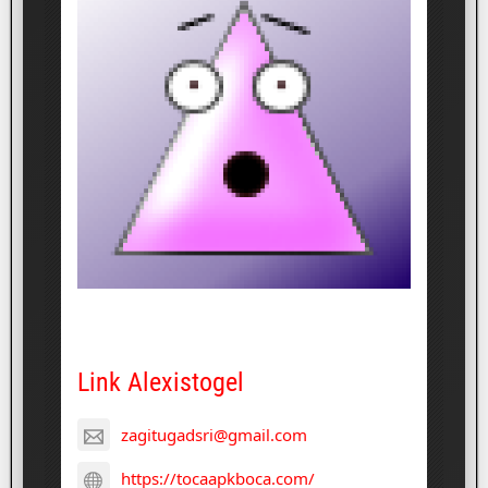
About Post Author
Link Alexistogel
zagitugadsri@gmail.com
https://tocaapkboca.com/