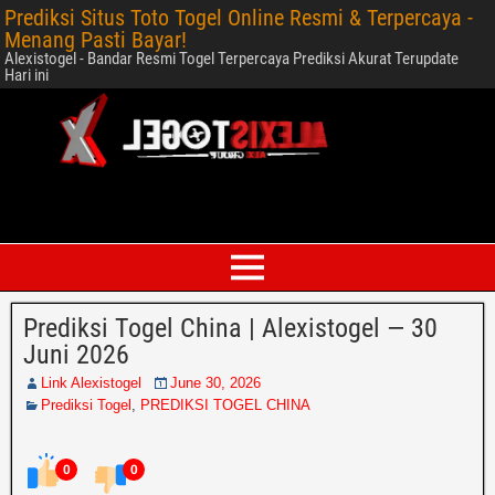
Prediksi Situs Toto Togel Online Resmi & Terpercaya -
Menang Pasti Bayar!
Alexistogel - Bandar Resmi Togel Terpercaya Prediksi Akurat Terupdate
Hari ini
Prediksi Togel China | Alexistogel — 30
Juni 2026
Link Alexistogel
June 30, 2026
Prediksi Togel
,
PREDIKSI TOGEL CHINA
0
0