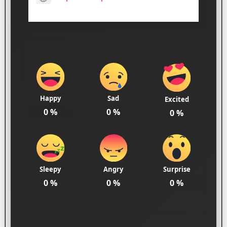
Happy
Sad
Excited
0
%
0
%
0
%
Sleepy
Angry
Surprise
0
%
0
%
0
%