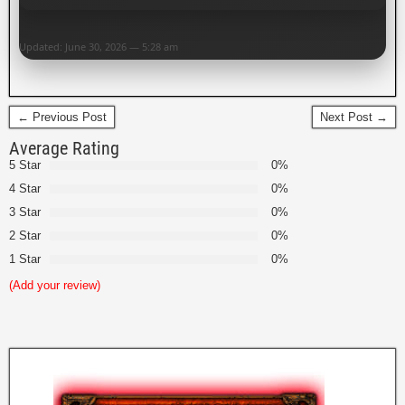
Updated: June 30, 2026 — 5:28 am
← Previous Post
Next Post →
Average Rating
5 Star
0%
4 Star
0%
3 Star
0%
2 Star
0%
1 Star
0%
(Add your review)