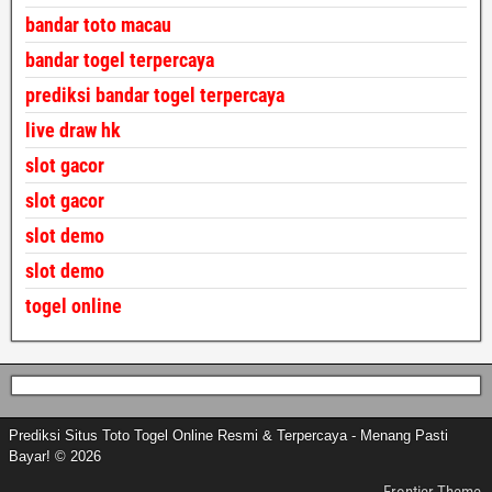
bandar toto macau
bandar togel terpercaya
prediksi bandar togel terpercaya
live draw hk
slot gacor
slot gacor
slot demo
slot demo
togel online
Prediksi Situs Toto Togel Online Resmi & Terpercaya - Menang Pasti
Bayar! © 2026
Frontier Theme