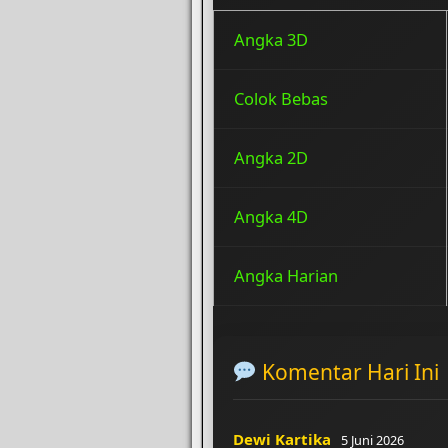
Angka 3D
Colok Bebas
Angka 2D
Angka 4D
Angka Harian
Komentar Hari Ini
Dewi Kartika
5 Juni 2026