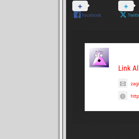
Facebook
Twitt
About 
Link A
zag
htt