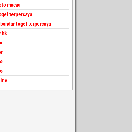
oto macau
ogel terpercaya
 bandar togel terpercaya
w hk
or
or
mo
mo
line