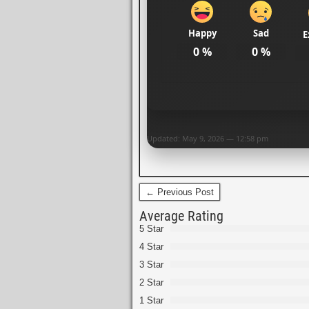
Happy
Sad
E
0
%
0
%
Updated: May 9, 2026 — 12:58 pm
← Previous Post
Average Rating
5 Star
4 Star
3 Star
2 Star
1 Star