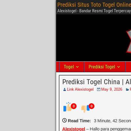
Prediksi Situs Toto Togel Onli
Alexistogel - Bandar Resmi Togel Terpercaya
Togel
Prediksi Togel
Prediksi Togel China | A
Link Alexistogel
May 9, 2026
0
0
Read Time:
3 Minute, 42 Secon
Alexistogel
– Hallo para penggemar