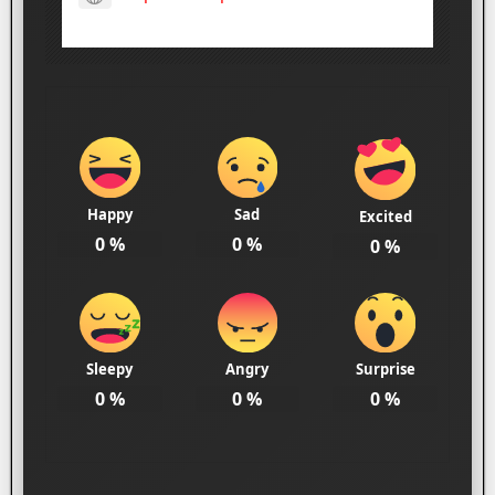
Happy
Sad
Excited
0
%
0
%
0
%
Sleepy
Angry
Surprise
0
%
0
%
0
%