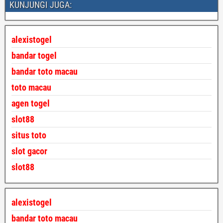
KUNJUNGI JUGA:
alexistogel
bandar togel
bandar toto macau
toto macau
agen togel
slot88
situs toto
slot gacor
slot88
alexistogel
bandar toto macau