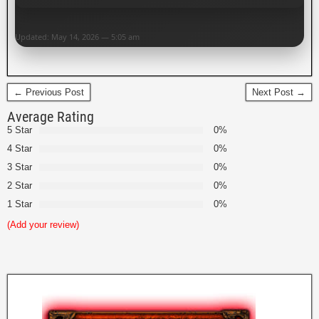
Updated: May 14, 2026 — 5:05 am
← Previous Post
Next Post →
Average Rating
5 Star
0%
4 Star
0%
3 Star
0%
2 Star
0%
1 Star
0%
(Add your review)