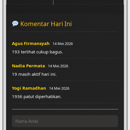
Komentar Hari Ini
Agus Firmansyah
14 Mei 2026
193 terlihat cukup bagus.
Nadia Permata
14 Mei 2026
19 masih aktif hari ini.
Yogi Ramadhan
14 Mei 2026
1936 patut diperhatikan.