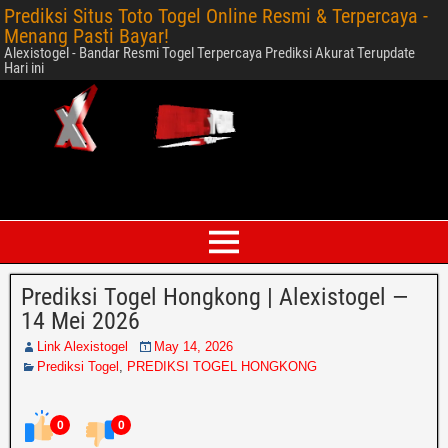
Prediksi Situs Toto Togel Online Resmi & Terpercaya -
Menang Pasti Bayar!
Alexistogel - Bandar Resmi Togel Terpercaya Prediksi Akurat Terupdate
Hari ini
Prediksi Togel Hongkong | Alexistogel —
14 Mei 2026
Link Alexistogel
May 14, 2026
Prediksi Togel
,
PREDIKSI TOGEL HONGKONG
0
0