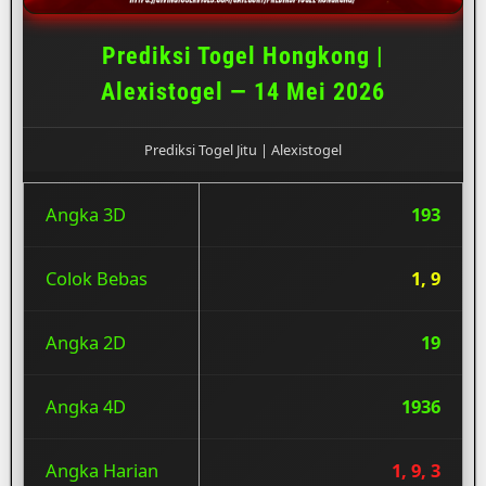
Prediksi Togel Hongkong |
Alexistogel — 14 Mei 2026
Prediksi Togel Jitu | Alexistogel
Angka 3D
193
Colok Bebas
1, 9
Angka 2D
19
Angka 4D
1936
Angka Harian
1, 9, 3