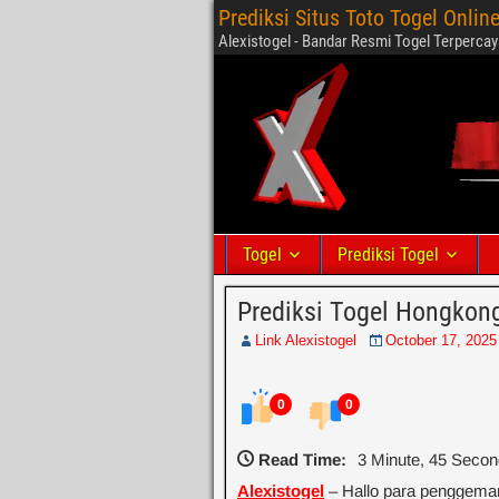
Prediksi Situs Toto Togel Onli
Alexistogel - Bandar Resmi Togel Terpercaya
Togel
Prediksi Togel
Prediksi Togel Hongkong
Link Alexistogel
October 17, 2025
0
0
Read Time:
3 Minute, 45 Secon
Alexistogel
– Hallo para penggemar