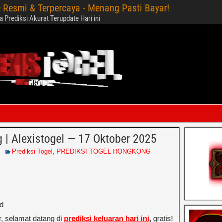
ne Resmi & Terpercaya - Menang Pasti Bayar!
 Prediksi Akurat Terupdate Hari ini
 | Alexistogel — 17 Oktober 2025
Prediksi Togel
,
PREDIKSI TOGEL HONGKONG
d
, selamat datang di
prediksi keluaran hari ini
,
gratis!