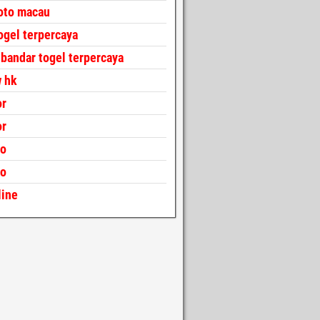
oto macau
ogel terpercaya
 bandar togel terpercaya
w hk
or
or
mo
mo
line