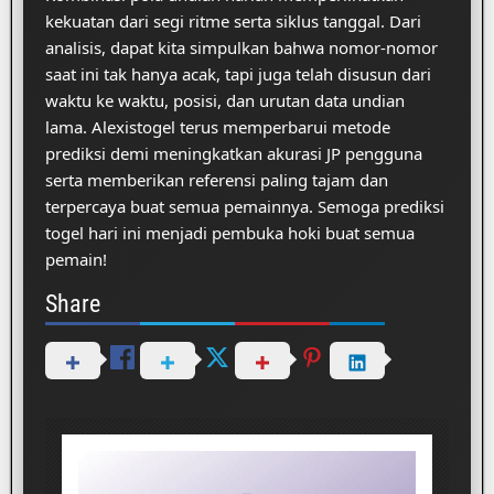
kekuatan dari segi ritme serta siklus tanggal. Dari
analisis, dapat kita simpulkan bahwa nomor-nomor
saat ini tak hanya acak, tapi juga telah disusun dari
waktu ke waktu, posisi, dan urutan data undian
lama. Alexistogel terus memperbarui metode
prediksi demi meningkatkan akurasi JP pengguna
serta memberikan referensi paling tajam dan
terpercaya buat semua pemainnya. Semoga prediksi
togel hari ini menjadi pembuka hoki buat semua
pemain!
Share