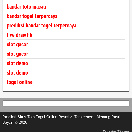
bandar toto macau
bandar togel terpercaya
prediksi bandar togel terpercaya
live draw hk
slot gacor
slot gacor
slot demo
slot demo
togel online
Prediksi Situs Toto Togel Online Resmi & Terpercaya - Menang Pasti
Bayar! © 2026
Frontier Theme