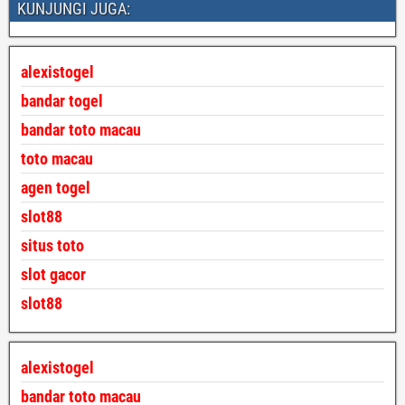
KUNJUNGI JUGA:
alexistogel
bandar togel
bandar toto macau
toto macau
agen togel
slot88
situs toto
slot gacor
slot88
alexistogel
bandar toto macau