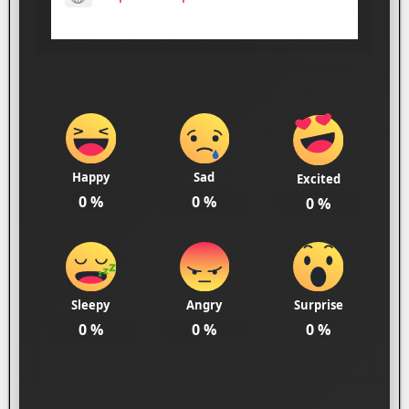
Happy
Sad
Excited
0
%
0
%
0
%
Sleepy
Angry
Surprise
0
%
0
%
0
%