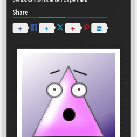
pembuka hoki buat semua pemain!
Share