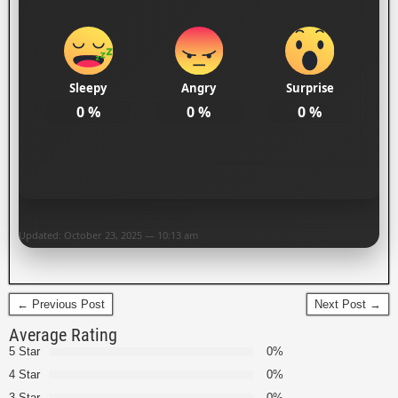
Sleepy
Angry
Surprise
0
%
0
%
0
%
Updated: October 23, 2025 — 10:13 am
← Previous Post
Next Post →
Average Rating
5 Star
0%
4 Star
0%
3 Star
0%