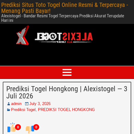
Prediksi Situs Toto Togel Online Resmi & Terpercaya -
Menang Pasti Bayar!
Alexistogel - Bandar Resmi Togel Terpercaya Prediksi Akurat Terupdate
Hari ini
Prediksi Togel Hongkong | Alexistogel — 3
Juli 2026
admin
July 3, 2026
Prediksi Togel
,
PREDIKSI TOGEL HONGKONG
0
0