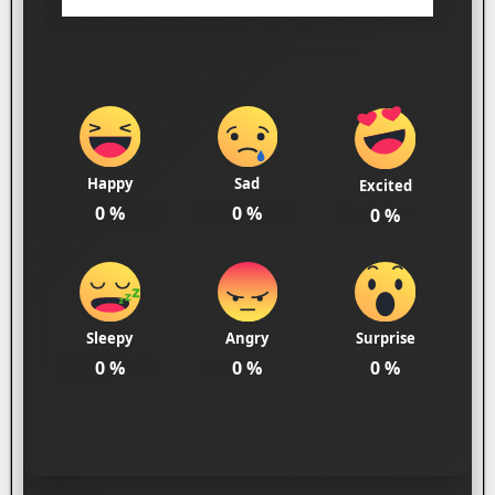
Happy
Sad
Excited
0
%
0
%
0
%
Sleepy
Angry
Surprise
0
%
0
%
0
%