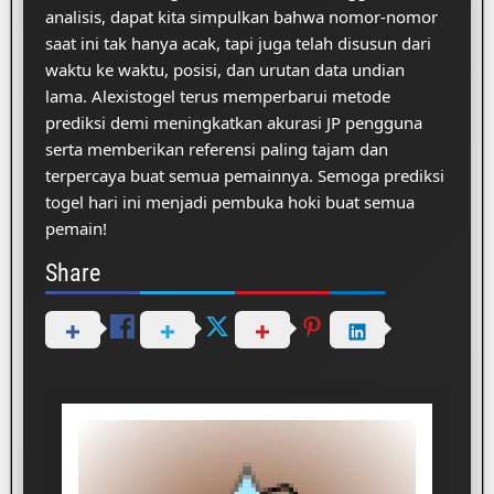
analisis, dapat kita simpulkan bahwa nomor-nomor
saat ini tak hanya acak, tapi juga telah disusun dari
waktu ke waktu, posisi, dan urutan data undian
lama. Alexistogel terus memperbarui metode
prediksi demi meningkatkan akurasi JP pengguna
serta memberikan referensi paling tajam dan
terpercaya buat semua pemainnya. Semoga prediksi
togel hari ini menjadi pembuka hoki buat semua
pemain!
Share