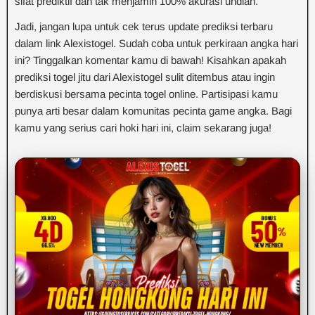
sifat prediktif dan tak menjamin 100% akurasi undian.
Jadi, jangan lupa untuk cek terus update prediksi terbaru
dalam link Alexistogel. Sudah coba untuk perkiraan angka hari
ini? Tinggalkan komentar kamu di bawah! Kisahkan apakah
prediksi togel jitu dari Alexistogel sulit ditembus atau ingin
berdiskusi bersama pecinta togel online. Partisipasi kamu
punya arti besar dalam komunitas pecinta game angka. Bagi
kamu yang serius cari hoki hari ini, claim sekarang juga!