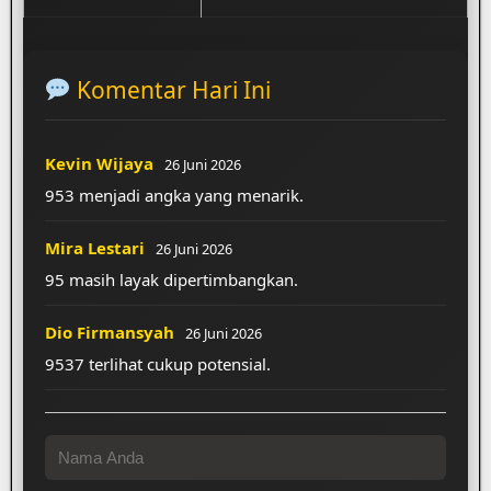
Komentar Hari Ini
Kevin Wijaya
26 Juni 2026
953 menjadi angka yang menarik.
Mira Lestari
26 Juni 2026
95 masih layak dipertimbangkan.
Dio Firmansyah
26 Juni 2026
9537 terlihat cukup potensial.