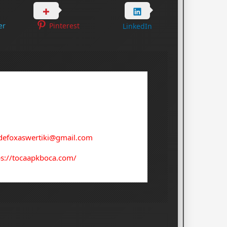
er
Pinterest
LinkedIn
Post Author
defoxaswertiki@gmail.com
ps://tocaapkboca.com/