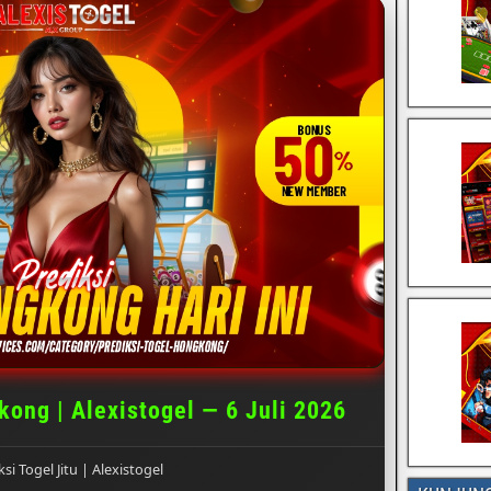
kong | Alexistogel — 6 Juli 2026
si Togel Jitu | Alexistogel