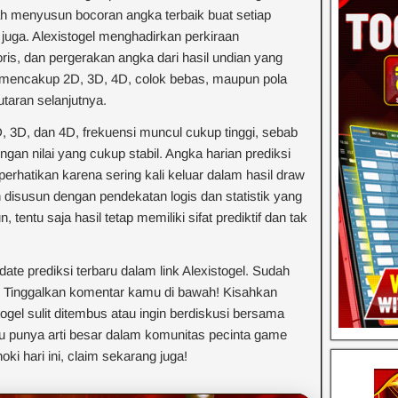
elah menyusun bocoran angka terbaik buat setiap
 juga. Alexistogel menghadirkan perkiraan
toris, dan pergerakan angka dari hasil undian yang
gel mencakup 2D, 3D, 4D, colok bebas, maupun pola
taran selanjutnya.
 3D, dan 4D, frekuensi muncul cukup tinggi, sebab
ngan nilai yang cukup stabil. Angka harian prediksi
iperhatikan karena sering kali keluar dalam hasil draw
ah disusun dengan pendekatan logis dan statistik yang
tentu saja hasil tetap memiliki sifat prediktif dan tak
date prediksi terbaru dalam link Alexistogel. Sudah
i? Tinggalkan komentar kamu di bawah! Kisahkan
stogel sulit ditembus atau ingin berdiskusi bersama
amu punya arti besar dalam komunitas pecinta game
ki hari ini, claim sekarang juga!