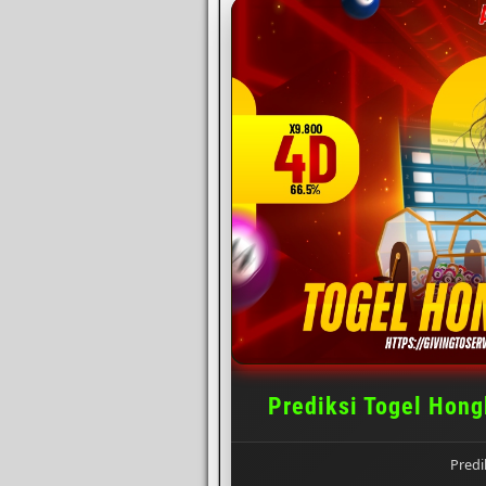
Prediksi Togel Hong
Predik