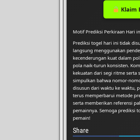
Klaim B
Motif Prediksi Perkiraan Hari in
Prediksi togel hari ini tidak d
langsung menggunakan pendekat
kecenderungan kuat dalam po
pola naik-turun konsisten. Ko
kekuatan dari segi ritme serta s
simpulkan bahwa nomor-nomor s
disusun dari waktu ke waktu, p
terus memperbarui metode pre
serta memberikan referensi pa
pemainnya. Semoga prediksi to
pemain!
Share