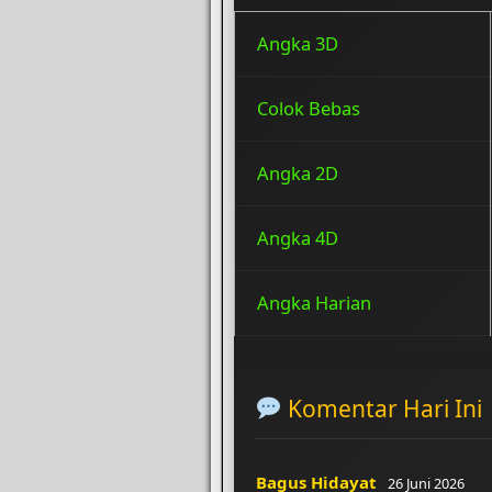
Angka 3D
Colok Bebas
Angka 2D
Angka 4D
Angka Harian
Komentar Hari Ini
Bagus Hidayat
26 Juni 2026