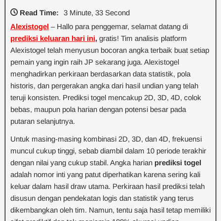
Read Time:
3 Minute, 33 Second
Alexistogel
– Hallo para penggemar, selamat datang di
prediksi keluaran hari ini
,
gratis! Tim analisis platform
Alexistogel telah menyusun bocoran angka terbaik buat setiap
pemain yang ingin raih JP sekarang juga. Alexistogel
menghadirkan perkiraan berdasarkan data statistik, pola
historis, dan pergerakan angka dari hasil undian yang telah
teruji konsisten. Prediksi togel mencakup 2D, 3D, 4D, colok
bebas, maupun pola harian dengan potensi besar pada
putaran selanjutnya.
Untuk masing-masing kombinasi 2D, 3D, dan 4D, frekuensi
muncul cukup tinggi, sebab diambil dalam 10 periode terakhir
dengan nilai yang cukup stabil. Angka harian
prediksi togel
adalah nomor inti yang patut diperhatikan karena sering kali
keluar dalam hasil draw utama. Perkiraan hasil prediksi telah
disusun dengan pendekatan logis dan statistik yang terus
dikembangkan oleh tim. Namun, tentu saja hasil tetap memiliki