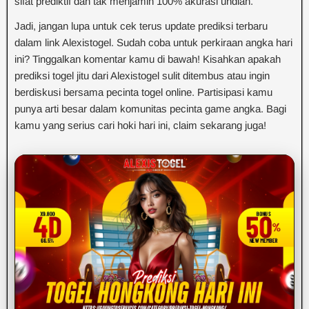
sifat prediktif dan tak menjamin 100% akurasi undian.
Jadi, jangan lupa untuk cek terus update prediksi terbaru
dalam link Alexistogel. Sudah coba untuk perkiraan angka hari
ini? Tinggalkan komentar kamu di bawah! Kisahkan apakah
prediksi togel jitu dari Alexistogel sulit ditembus atau ingin
berdiskusi bersama pecinta togel online. Partisipasi kamu
punya arti besar dalam komunitas pecinta game angka. Bagi
kamu yang serius cari hoki hari ini, claim sekarang juga!