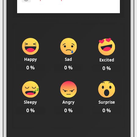
Happy
Sad
Excited
0
%
0
%
0
%
Sleepy
Angry
Surprise
0
%
0
%
0
%