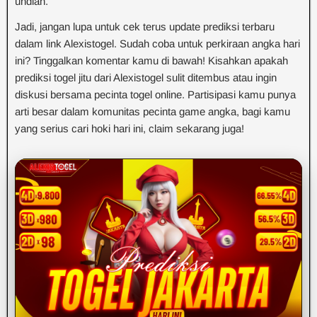
undian.
Jadi, jangan lupa untuk cek terus update prediksi terbaru
dalam link Alexistogel. Sudah coba untuk perkiraan angka hari
ini? Tinggalkan komentar kamu di bawah! Kisahkan apakah
prediksi togel jitu dari Alexistogel sulit ditembus atau ingin
diskusi bersama pecinta togel online. Partisipasi kamu punya
arti besar dalam komunitas pecinta game angka, bagi kamu
yang serius cari hoki hari ini, claim sekarang juga!