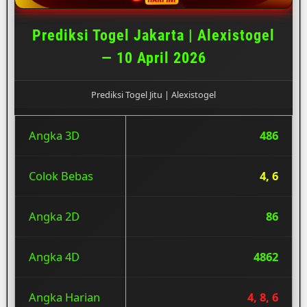
Prediksi Togel Jakarta | Alexistogel
— 10 April 2026
Prediksi Togel Jitu | Alexistogel
Angka 3D
486
Colok Bebas
4, 6
Angka 2D
86
Angka 4D
4862
Angka Harian
4, 8, 6