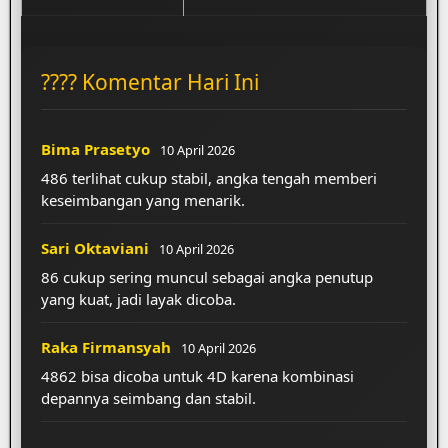
???? Komentar Hari Ini
Bima Prasetyo
10 April 2026
486 terlihat cukup stabil, angka tengah memberi
keseimbangan yang menarik.
Sari Oktaviani
10 April 2026
86 cukup sering muncul sebagai angka penutup
yang kuat, jadi layak dicoba.
Raka Firmansyah
10 April 2026
4862 bisa dicoba untuk 4D karena kombinasi
depannya seimbang dan stabil.