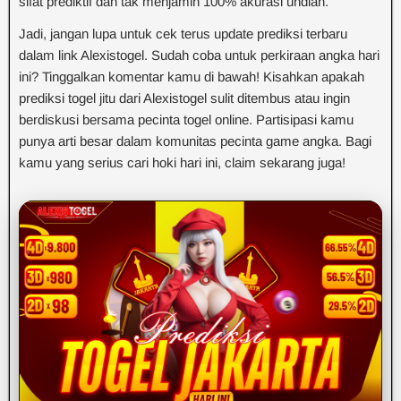
sifat prediktif dan tak menjamin 100% akurasi undian.
Jadi, jangan lupa untuk cek terus update prediksi terbaru
dalam link Alexistogel. Sudah coba untuk perkiraan angka hari
ini? Tinggalkan komentar kamu di bawah! Kisahkan apakah
prediksi togel jitu dari Alexistogel sulit ditembus atau ingin
berdiskusi bersama pecinta togel online. Partisipasi kamu
punya arti besar dalam komunitas pecinta game angka. Bagi
kamu yang serius cari hoki hari ini, claim sekarang juga!