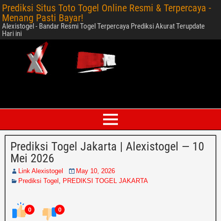
Prediksi Situs Toto Togel Online Resmi & Terpercaya -
Menang Pasti Bayar!
Alexistogel - Bandar Resmi Togel Terpercaya Prediksi Akurat Terupdate
Hari ini
Prediksi Togel Jakarta | Alexistogel — 10
Mei 2026
Link Alexistogel
May 10, 2026
Prediksi Togel
,
PREDIKSI TOGEL JAKARTA
0
0