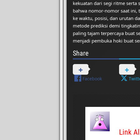
kekuatan dari segi ritme serta 
bahwa nomor-nomor saat ini, t
ke waktu, posisi, dan urutan d
metode prediksi demi tingkatin
paling tajam terpercaya buat s
menjadi pembuka hoki buat s
Share
Facebook
Twitt
About 
Link A