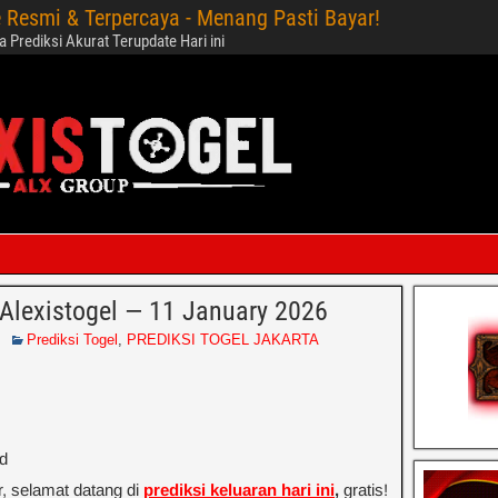
ne Resmi & Terpercaya - Menang Pasti Bayar!
 Prediksi Akurat Terupdate Hari ini
| Alexistogel — 11 January 2026
Prediksi Togel
,
PREDIKSI TOGEL JAKARTA
d
, selamat datang di
prediksi keluaran hari ini
,
gratis!