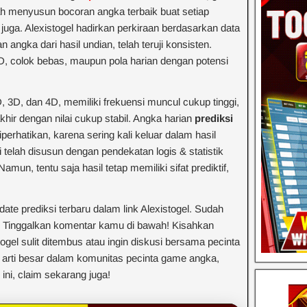
elah menyusun bocoran angka terbaik buat setiap
juga. Alexistogel hadirkan perkiraan berdasarkan data
an angka dari hasil undian, telah teruji konsisten.
D, colok bebas, maupun pola harian dengan potensi
3D, dan 4D, memiliki frekuensi muncul cukup tinggi,
khir dengan nilai cukup stabil. Angka harian
prediksi
iperhatikan, karena sering kali keluar dalam hasil
 telah disusun dengan pendekatan logis & statistik
mun, tentu saja hasil tetap memiliki sifat prediktif,
date prediksi terbaru dalam link Alexistogel. Sudah
i? Tinggalkan komentar kamu di bawah! Kisahkan
stogel sulit ditembus atau ingin diskusi bersama pecinta
a arti besar dalam komunitas pecinta game angka,
 ini, claim sekarang juga!