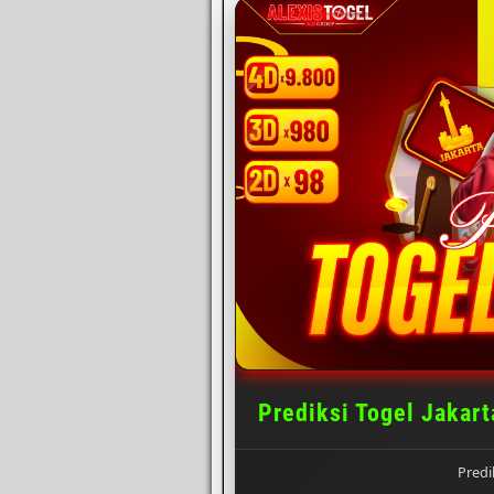
Prediksi Togel Jakart
Predik