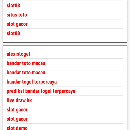
slot88
situs toto
slot gacor
slot88
alexistogel
bandar toto macau
bandar toto macau
bandar togel terpercaya
prediksi bandar togel terpercaya
live draw hk
slot gacor
slot gacor
slot demo