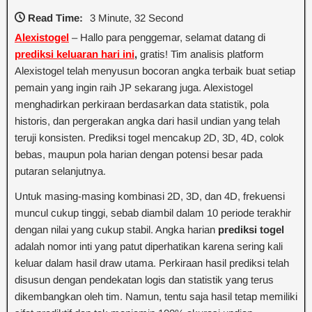
Read Time:
3 Minute, 32 Second
Alexistogel
– Hallo para penggemar, selamat datang di
prediksi keluaran hari ini
,
gratis! Tim analisis platform
Alexistogel telah menyusun bocoran angka terbaik buat setiap
pemain yang ingin raih JP sekarang juga. Alexistogel
menghadirkan perkiraan berdasarkan data statistik, pola
historis, dan pergerakan angka dari hasil undian yang telah
teruji konsisten. Prediksi togel mencakup 2D, 3D, 4D, colok
bebas, maupun pola harian dengan potensi besar pada
putaran selanjutnya.
Untuk masing-masing kombinasi 2D, 3D, dan 4D, frekuensi
muncul cukup tinggi, sebab diambil dalam 10 periode terakhir
dengan nilai yang cukup stabil. Angka harian
prediksi togel
adalah nomor inti yang patut diperhatikan karena sering kali
keluar dalam hasil draw utama. Perkiraan hasil prediksi telah
disusun dengan pendekatan logis dan statistik yang terus
dikembangkan oleh tim. Namun, tentu saja hasil tetap memiliki