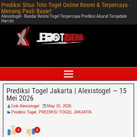
Prediksi Situs Toto Togel Online Resmi & Terpercaya -
Menang Pasti Bayar!
Alexistogel - Bandar Resmi Togel Terpercaya Prediksi Akurat Terupdate
Hari ini
Prediksi Togel Jakarta | Alexistogel — 15
Mei 2026
Link Alexistogel
May 15, 2026
Prediksi Togel
,
PREDIKSI TOGEL JAKARTA
0
0