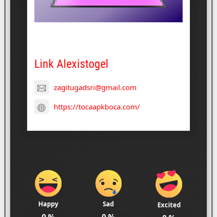
About Post Author
Link Alexistogel
zagitugadsri@gmail.com
https://tocaapkboca.com/
Happy
Sad
Excited
0
%
0
%