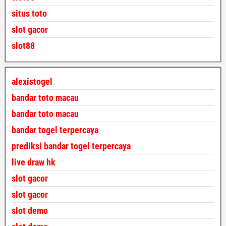
situs toto
slot gacor
slot88
alexistogel
bandar toto macau
bandar toto macau
bandar togel terpercaya
prediksi bandar togel terpercaya
live draw hk
slot gacor
slot gacor
slot demo