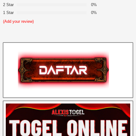
2 Star
0%
1 Star
0%
(Add your review)