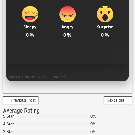
Sleepy
Angry
Surprise
0
%
0
%
0
%
Updated: October 20, 2025 — 1:09 pm
← Previous Post
Next Post →
Average Rating
5 Star
0%
4 Star
0%
3 Star
0%