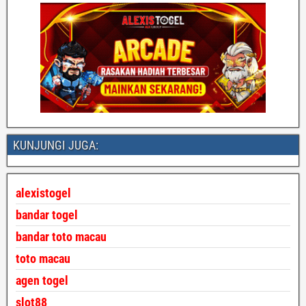
KUNJUNGI JUGA:
alexistogel
bandar togel
bandar toto macau
toto macau
agen togel
slot88