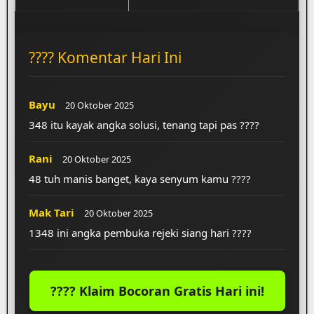
???? Komentar Hari Ini
Bayu
20 Oktober 2025
348 itu kayak angka solusi, tenang tapi pas ????
Rani
20 Oktober 2025
48 tuh manis banget, kaya senyum kamu ????
Mak Tari
20 Oktober 2025
1348 ini angka pembuka rejeki siang hari ????
???? Klaim Bocoran Gratis Hari ini!