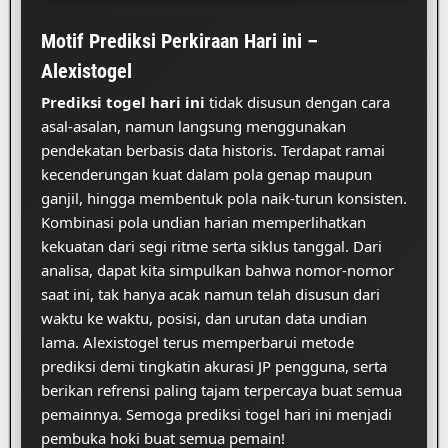
Motif Prediksi Perkiraan Hari ini –
Alexistogel
Prediksi togel hari ini
tidak disusun dengan cara
asal-asalan, namun langsung menggunakan
pendekatan berbasis data historis. Terdapat ramai
kecenderungan kuat dalam pola genap maupun
ganjil, hingga membentuk pola naik-turun konsisten.
Kombinasi pola undian harian memperlihatkan
kekuatan dari segi ritme serta siklus tanggal. Dari
analisa, dapat kita simpulkan bahwa nomor-nomor
saat ini, tak hanya acak namun telah disusun dari
waktu ke waktu, posisi, dan urutan data undian
lama. Alexistogel terus memperbarui metode
prediksi demi tingkatin akurasi JP pengguna, serta
berikan refrensi paling tajam terpercaya buat semua
pemainnya. Semoga prediksi togel hari ini menjadi
pembuka hoki buat semua pemain!