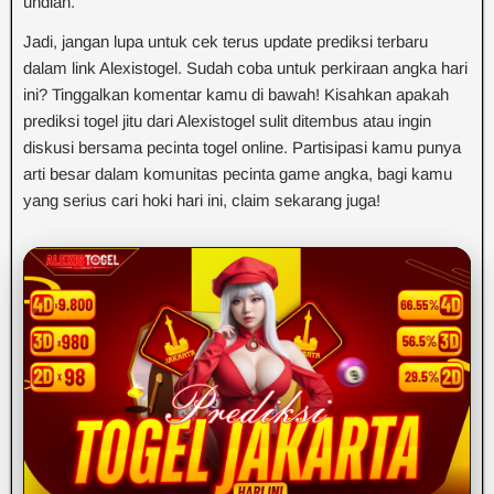
undian.
Jadi, jangan lupa untuk cek terus update prediksi terbaru
dalam link Alexistogel. Sudah coba untuk perkiraan angka hari
ini? Tinggalkan komentar kamu di bawah! Kisahkan apakah
prediksi togel jitu dari Alexistogel sulit ditembus atau ingin
diskusi bersama pecinta togel online. Partisipasi kamu punya
arti besar dalam komunitas pecinta game angka, bagi kamu
yang serius cari hoki hari ini, claim sekarang juga!