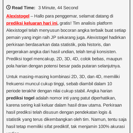
Read Time:
3 Minute, 44 Second
Alexistogel
– Hallo para penggemar, selamat datang di
prediksi keluaran hari ini
,
gratis! Tim analisis platform
Alexistogel telah menyusun bocoran angka terbaik buat setiap
pemain yang ingin raih JP sekarang juga. Alexistogel hadirkan
perkiraan berdasarkan data statistik, pola historis, dan
pergerakan angka dari hasil undian, telah teruji konsisten.
Prediksi togel mencakup, 2D, 3D, 4D, colok bebas, maupun
pola harian dengan potensi besar pada putaran selanjutnya.
Untuk masing-masing kombinasi 2D, 3D, dan 4D, memiliki
frekuensi muncul cukup tinggi, sebab diambil dalam 10
periode terakhir dengan nilai cukup stabil. Angka harian
prediksi togel
adalah nomor inti yang patut diperhatikan,
karena sering kali keluar dalam hasil draw utama. Perkiraan
hasil prediksi telah disusun dengan pendekatan logis &
statistik yang terus dikembangkan oleh tim. Namun, tentu saja
hasil tetap memiliki sifat prediktif, tak menjamin 100% akurasi