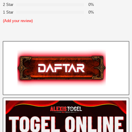
2 Star
0%
1 Star
0%
(Add your review)