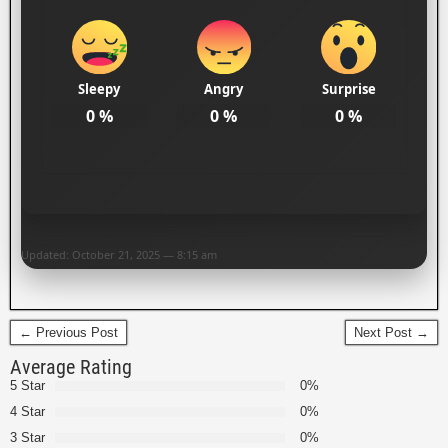
Sleepy
Angry
Surprise
0
%
0
%
0
%
Updated: October 21, 2025 — 8:15 am
← Previous Post
Next Post →
Average Rating
5 Star
0%
4 Star
0%
3 Star
0%