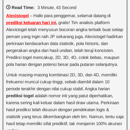
Read Time:
3 Minute, 43 Second
Alexistogel
– Hallo para penggemar, selamat datang di
prediksi keluaran hari ini
,
gratis! Tim analisis platform
Alexistogel telah menyusun bocoran angka terbaik buat setiap
pemain yang ingin raih JP sekarang juga. Alexistogel hadirkan
perkiraan berdasarkan data statistik, pola historis, dan
pergerakan angka dari hasil undian, telah teruji konsisten.
Prediksi togel mencakup, 2D, 3D, 4D, colok bebas, maupun
pola harian dengan potensi besar pada putaran selanjutnya.
Untuk masing-masing kombinasi 2D, 3D, dan 4D, memiliki
frekuensi muncul cukup tinggi, sebab diambil dalam 10
periode terakhir dengan nilai cukup stabil. Angka harian
prediksi togel
adalah nomor inti yang patut diperhatikan,
karena sering kali keluar dalam hasil draw utama. Perkiraan
hasil prediksi telah disusun dengan pendekatan logis &
statistik yang terus dikembangkan oleh tim. Namun, tentu saja
hasil tetap memiliki sifat prediktif, tak menjamin 100% akurasi