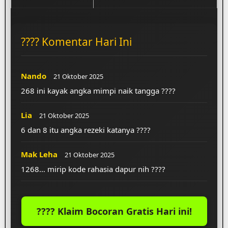
???? Komentar Hari Ini
Nando
21 Oktober 2025
268 ini kayak angka mimpi naik tangga ????
Lia
21 Oktober 2025
6 dan 8 itu angka rezeki katanya ????
Mak Leha
21 Oktober 2025
1268… mirip kode rahasia dapur nih ????
???? Klaim Bocoran Gratis Hari ini!