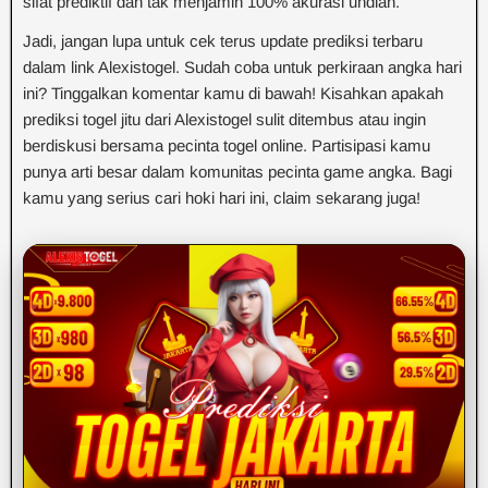
sifat prediktif dan tak menjamin 100% akurasi undian.
Jadi, jangan lupa untuk cek terus update prediksi terbaru
dalam link Alexistogel. Sudah coba untuk perkiraan angka hari
ini? Tinggalkan komentar kamu di bawah! Kisahkan apakah
prediksi togel jitu dari Alexistogel sulit ditembus atau ingin
berdiskusi bersama pecinta togel online. Partisipasi kamu
punya arti besar dalam komunitas pecinta game angka. Bagi
kamu yang serius cari hoki hari ini, claim sekarang juga!