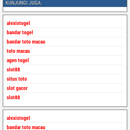
KUNJUNGI JUGA:
alexistogel
bandar togel
bandar toto macau
toto macau
agen togel
slot88
situs toto
slot gacor
slot88
alexistogel
bandar toto macau