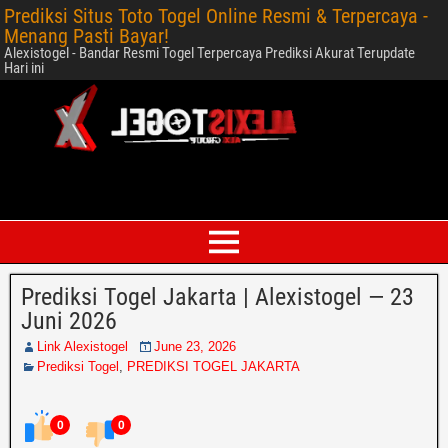
Prediksi Situs Toto Togel Online Resmi & Terpercaya -
Menang Pasti Bayar!
Alexistogel - Bandar Resmi Togel Terpercaya Prediksi Akurat Terupdate
Hari ini
Prediksi Togel Jakarta | Alexistogel — 23
Juni 2026
Link Alexistogel
June 23, 2026
Prediksi Togel
,
PREDIKSI TOGEL JAKARTA
0
0