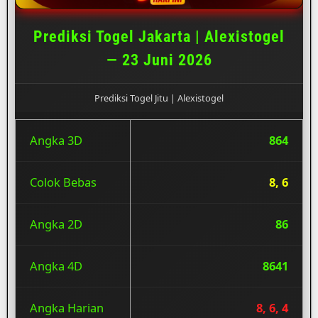
Prediksi Togel Jakarta | Alexistogel
— 23 Juni 2026
Prediksi Togel Jitu | Alexistogel
Angka 3D
864
Colok Bebas
8, 6
Angka 2D
86
Angka 4D
8641
Angka Harian
8, 6, 4