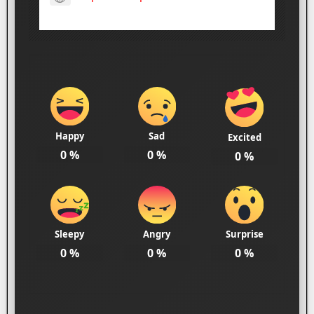
Happy
Sad
Excited
0
%
0
%
0
%
Sleepy
Angry
Surprise
0
%
0
%
0
%