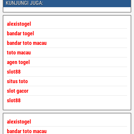
KUNJUNGI JUGA:
alexistogel
bandar togel
bandar toto macau
toto macau
agen togel
slot88
situs toto
slot gacor
slot88
alexistogel
bandar toto macau