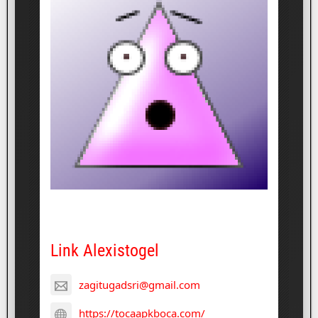
About Post Author
Link Alexistogel
zagitugadsri@gmail.com
https://tocaapkboca.com/