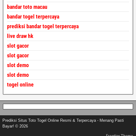
bandar toto macau
bandar togel terpercaya
prediksi bandar togel terpercaya
live draw hk
slot gacor
slot gacor
slot demo
slot demo
togel online
Prediksi Situs Toto Togel Online Resmi & Terpercaya - Menang Pasti
Bayar! © 2026
Frontier Theme