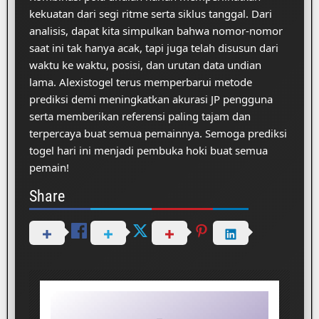
kekuatan dari segi ritme serta siklus tanggal. Dari
analisis, dapat kita simpulkan bahwa nomor-nomor
saat ini tak hanya acak, tapi juga telah disusun dari
waktu ke waktu, posisi, dan urutan data undian
lama. Alexistogel terus memperbarui metode
prediksi demi meningkatkan akurasi JP pengguna
serta memberikan referensi paling tajam dan
terpercaya buat semua pemainnya. Semoga prediksi
togel hari ini menjadi pembuka hoki buat semua
pemain!
Share