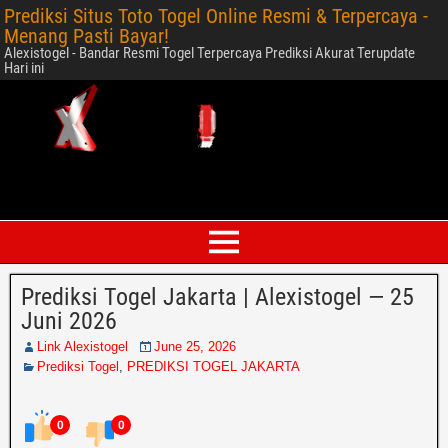
Prediksi Situs Toto Togel Online Resmi & Terpercaya -
Menang Pasti Bayar!
Alexistogel - Bandar Resmi Togel Terpercaya Prediksi Akurat Terupdate
Hari ini
Prediksi Togel Jakarta | Alexistogel — 25
Juni 2026
Link Alexistogel
June 25, 2026
Prediksi Togel
,
PREDIKSI TOGEL JAKARTA
0
0