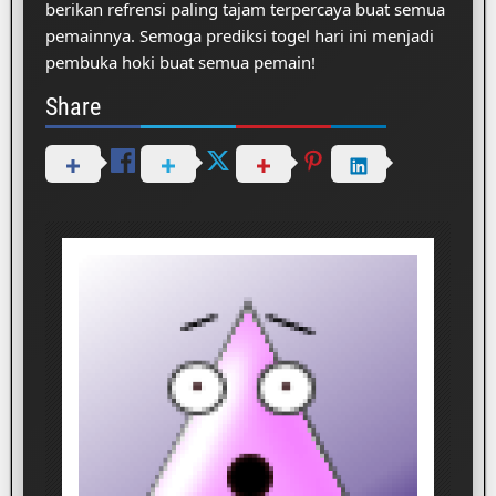
berikan refrensi paling tajam terpercaya buat semua
pemainnya. Semoga prediksi togel hari ini menjadi
pembuka hoki buat semua pemain!
Share