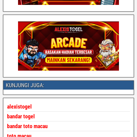
KUNJUNGI JUGA:
alexistogel
bandar togel
bandar toto macau
toto macau