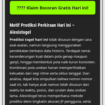
???? Klaim Bocoran Gratis Hari ini!
Motif Prediksi Perkiraan Hari ini –
Alexistogel
Prediksi togel hari ini
tidak disusun dengan cara
asal-asalan, namun langsung menggunakan
pendekatan berbasis data historis. Terdapat ramai
kecenderungan kuat dalam pola genap maupun
ganjil, hingga membentuk pola naik-turun konsisten.
Kombinasi pola undian harian memperlihatkan
kekuatan dari segi ritme serta siklus tanggal. Dari
analisa, dapat kita simpulkan bahwa nomor-nomor
saat ini, tak hanya acak namun telah disusun dari
waktu ke waktu, posisi, dan urutan data undian
lama. Alexistogel terus memperbarui metode
prediksi demi tingkatin akurasi JP pengguna, serta