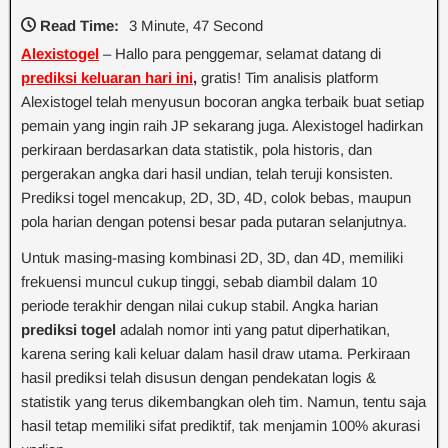
Read Time:
3 Minute, 47 Second
Alexistogel
– Hallo para penggemar, selamat datang di
prediksi keluaran hari ini
,
gratis! Tim analisis platform
Alexistogel telah menyusun bocoran angka terbaik buat setiap
pemain yang ingin raih JP sekarang juga. Alexistogel hadirkan
perkiraan berdasarkan data statistik, pola historis, dan
pergerakan angka dari hasil undian, telah teruji konsisten.
Prediksi togel mencakup, 2D, 3D, 4D, colok bebas, maupun
pola harian dengan potensi besar pada putaran selanjutnya.
Untuk masing-masing kombinasi 2D, 3D, dan 4D, memiliki
frekuensi muncul cukup tinggi, sebab diambil dalam 10
periode terakhir dengan nilai cukup stabil. Angka harian
prediksi togel
adalah nomor inti yang patut diperhatikan,
karena sering kali keluar dalam hasil draw utama. Perkiraan
hasil prediksi telah disusun dengan pendekatan logis &
statistik yang terus dikembangkan oleh tim. Namun, tentu saja
hasil tetap memiliki sifat prediktif, tak menjamin 100% akurasi