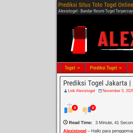
Prediksi Situs Toto Togel Onli
Alexistogel - Bandar Resmi Togel Terpercaya
Togel
Prediksi Togel
Prediksi Togel Jakarta 
Link Alexistogel
November 3, 202
0
0
Read Time:
3 Minute, 41 Secon
Alexistogel
– Hallo para penggemar