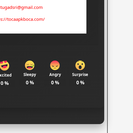
itugadsri@gmail.com
ps://tocaapkboca.com/
Sleepy
Angry
Surprise
xcited
0
%
0
%
0
%
0
%