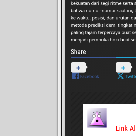
kekuatan dari segi ritme serta 
bahwa nomor-nomor saat ini, t
ke waktu, posisi, dan urutan d
metode prediksi demi tingkatin
paling tajam terpercaya buat s
menjadi pembuka hoki buat s
Share
Facebook
Twitt
About 
Link A