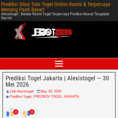
Prediksi Situs Toto Togel Online Resmi & Terpercaya -
Menang Pasti Bayar!
Alexistogel - Bandar Resmi Togel Terpercaya Prediksi Akurat Terupdate
Hari ini
Prediksi Togel Jakarta | Alexistogel — 30
Mei 2026
Link Alexistogel
May 30, 2026
Prediksi Togel
,
PREDIKSI TOGEL JAKARTA
0
0