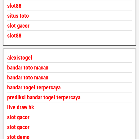
slot88
situs toto
slot gacor
slot88
alexistogel
bandar toto macau
bandar toto macau
bandar togel terpercaya
prediksi bandar togel terpercaya
live draw hk
slot gacor
slot gacor
slot demo