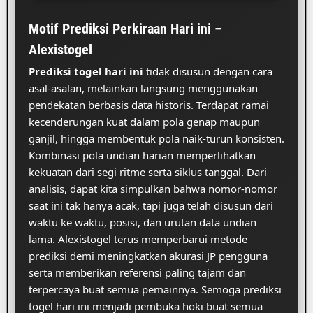
Motif Prediksi Perkiraan Hari ini –
Alexistogel
Prediksi togel hari ini
tidak disusun dengan cara
asal-asalan, melainkan langsung menggunakan
pendekatan berbasis data historis. Terdapat ramai
kecenderungan kuat dalam pola genap maupun
ganjil, hingga membentuk pola naik-turun konsisten.
Kombinasi pola undian harian memperlihatkan
kekuatan dari segi ritme serta siklus tanggal. Dari
analisis, dapat kita simpulkan bahwa nomor-nomor
saat ini tak hanya acak, tapi juga telah disusun dari
waktu ke waktu, posisi, dan urutan data undian
lama. Alexistogel terus memperbarui metode
prediksi demi meningkatkan akurasi JP pengguna
serta memberikan referensi paling tajam dan
terpercaya buat semua pemainnya. Semoga prediksi
togel hari ini menjadi pembuka hoki buat semua