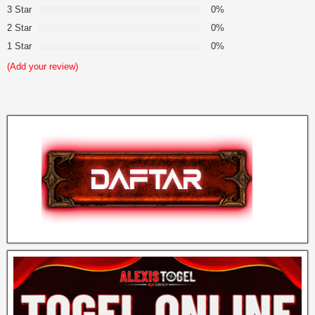
3 Star
0%
2 Star
0%
1 Star
0%
(Add your review)