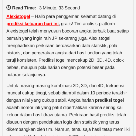
Read Time:
3 Minute, 33 Second
Alexistogel
– Hallo para penggemar, selamat datang di
prediksi keluaran hari ini
,
gratis! Tim analisis platform
Alexistogel telah menyusun bocoran angka terbaik buat setiap
pemain yang ingin raih JP sekarang juga. Alexistogel
menghadirkan perkiraan berdasarkan data statistik, pola
historis, dan pergerakan angka dari hasil undian yang telah
teruji konsisten. Prediksi togel mencakup 2D, 3D, 4D, colok
bebas, maupun pola harian dengan potensi besar pada
putaran selanjutnya.
Untuk masing-masing kombinasi 2D, 3D, dan 4D, frekuensi
muncul cukup tinggi, sebab diambil dalam 10 periode terakhir
dengan nilai yang cukup stabil. Angka harian
prediksi togel
adalah nomor inti yang patut diperhatikan karena sering kali
keluar dalam hasil draw utama. Perkiraan hasil prediksi telah
disusun dengan pendekatan logis dan statistik yang terus
dikembangkan oleh tim. Namun, tentu saja hasil tetap memiliki