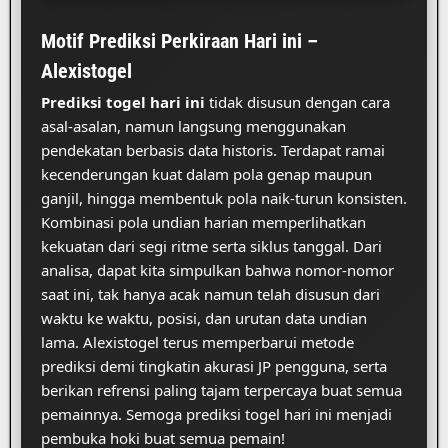
Motif Prediksi Perkiraan Hari ini –
Alexistogel
Prediksi togel hari ini
tidak disusun dengan cara
asal-asalan, namun langsung menggunakan
pendekatan berbasis data historis. Terdapat ramai
kecenderungan kuat dalam pola genap maupun
ganjil, hingga membentuk pola naik-turun konsisten.
Kombinasi pola undian harian memperlihatkan
kekuatan dari segi ritme serta siklus tanggal. Dari
analisa, dapat kita simpulkan bahwa nomor-nomor
saat ini, tak hanya acak namun telah disusun dari
waktu ke waktu, posisi, dan urutan data undian
lama. Alexistogel terus memperbarui metode
prediksi demi tingkatin akurasi JP pengguna, serta
berikan refrensi paling tajam terpercaya buat semua
pemainnya. Semoga prediksi togel hari ini menjadi
pembuka hoki buat semua pemain!