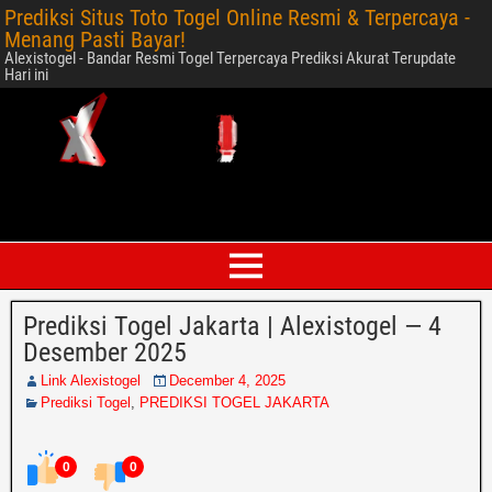
Prediksi Situs Toto Togel Online Resmi & Terpercaya -
Menang Pasti Bayar!
Alexistogel - Bandar Resmi Togel Terpercaya Prediksi Akurat Terupdate
Hari ini
Prediksi Togel Jakarta | Alexistogel — 4
Desember 2025
Link Alexistogel
December 4, 2025
Prediksi Togel
,
PREDIKSI TOGEL JAKARTA
0
0