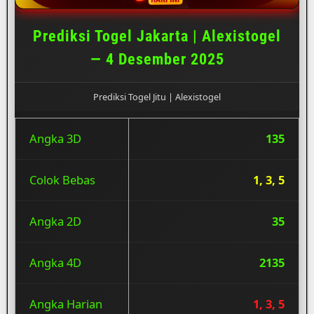
Prediksi Togel Jakarta | Alexistogel
— 4 Desember 2025
Prediksi Togel Jitu | Alexistogel
Angka 3D
135
Colok Bebas
1, 3, 5
Angka 2D
35
Angka 4D
2135
Angka Harian
1, 3, 5