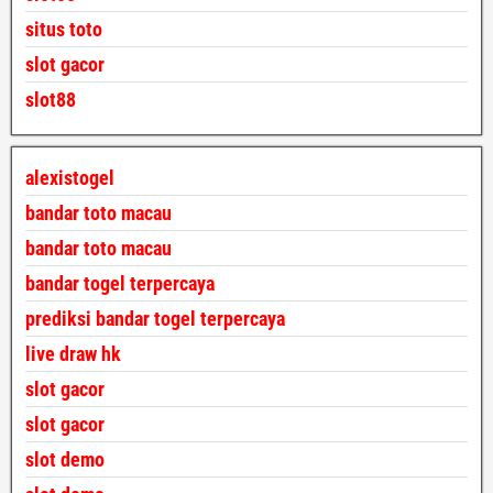
situs toto
slot gacor
slot88
alexistogel
bandar toto macau
bandar toto macau
bandar togel terpercaya
prediksi bandar togel terpercaya
live draw hk
slot gacor
slot gacor
slot demo