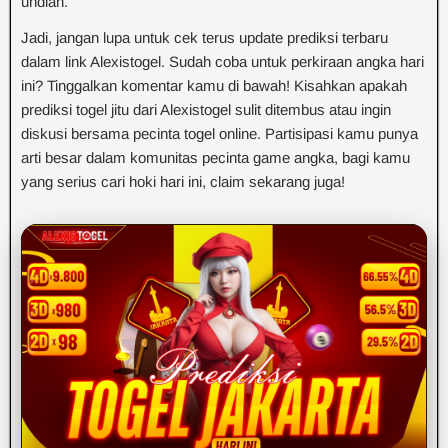
undian.
Jadi, jangan lupa untuk cek terus update prediksi terbaru
dalam link Alexistogel. Sudah coba untuk perkiraan angka hari
ini? Tinggalkan komentar kamu di bawah! Kisahkan apakah
prediksi togel jitu dari Alexistogel sulit ditembus atau ingin
diskusi bersama pecinta togel online. Partisipasi kamu punya
arti besar dalam komunitas pecinta game angka, bagi kamu
yang serius cari hoki hari ini, claim sekarang juga!