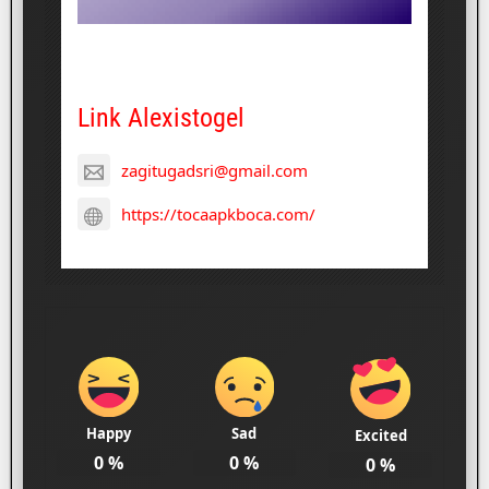
About Post Author
Link Alexistogel
zagitugadsri@gmail.com
https://tocaapkboca.com/
Happy
Sad
Excited
0
%
0
%
0
%