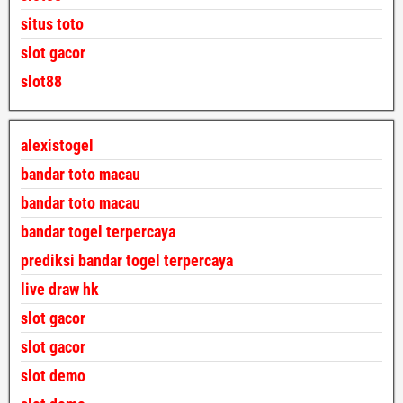
situs toto
slot gacor
slot88
alexistogel
bandar toto macau
bandar toto macau
bandar togel terpercaya
prediksi bandar togel terpercaya
live draw hk
slot gacor
slot gacor
slot demo