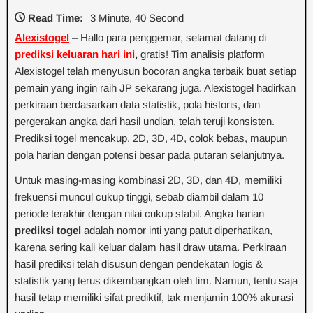
Read Time:
3 Minute, 40 Second
Alexistogel
– Hallo para penggemar, selamat datang di
prediksi keluaran hari ini
,
gratis! Tim analisis platform
Alexistogel telah menyusun bocoran angka terbaik buat setiap
pemain yang ingin raih JP sekarang juga. Alexistogel hadirkan
perkiraan berdasarkan data statistik, pola historis, dan
pergerakan angka dari hasil undian, telah teruji konsisten.
Prediksi togel mencakup, 2D, 3D, 4D, colok bebas, maupun
pola harian dengan potensi besar pada putaran selanjutnya.
Untuk masing-masing kombinasi 2D, 3D, dan 4D, memiliki
frekuensi muncul cukup tinggi, sebab diambil dalam 10
periode terakhir dengan nilai cukup stabil. Angka harian
prediksi togel
adalah nomor inti yang patut diperhatikan,
karena sering kali keluar dalam hasil draw utama. Perkiraan
hasil prediksi telah disusun dengan pendekatan logis &
statistik yang terus dikembangkan oleh tim. Namun, tentu saja
hasil tetap memiliki sifat prediktif, tak menjamin 100% akurasi