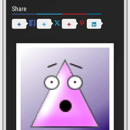
Share