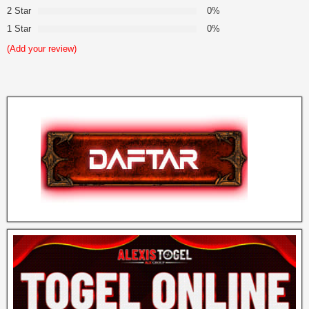
2 Star
0%
1 Star
0%
(Add your review)