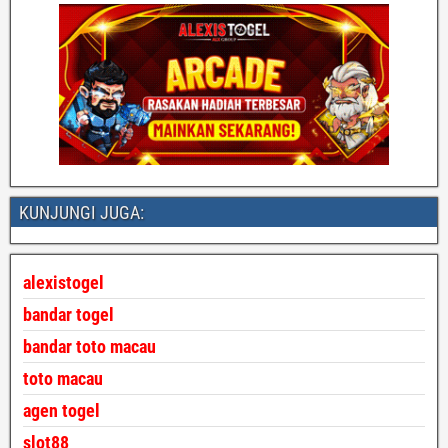
KUNJUNGI JUGA:
alexistogel
bandar togel
bandar toto macau
toto macau
agen togel
slot88