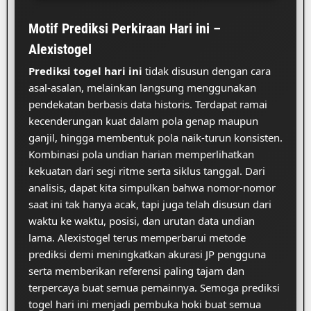
Motif Prediksi Perkiraan Hari ini –
Alexistogel
Prediksi togel hari ini
tidak disusun dengan cara
asal-asalan, melainkan langsung menggunakan
pendekatan berbasis data historis. Terdapat ramai
kecenderungan kuat dalam pola genap maupun
ganjil, hingga membentuk pola naik-turun konsisten.
Kombinasi pola undian harian memperlihatkan
kekuatan dari segi ritme serta siklus tanggal. Dari
analisis, dapat kita simpulkan bahwa nomor-nomor
saat ini tak hanya acak, tapi juga telah disusun dari
waktu ke waktu, posisi, dan urutan data undian
lama. Alexistogel terus memperbarui metode
prediksi demi meningkatkan akurasi JP pengguna
serta memberikan referensi paling tajam dan
terpercaya buat semua pemainnya. Semoga prediksi
togel hari ini menjadi pembuka hoki buat semua