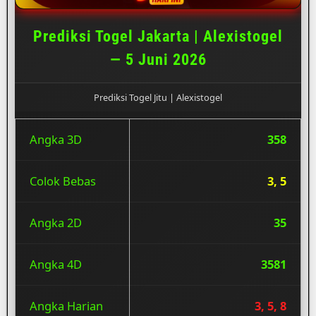
Prediksi Togel Jakarta | Alexistogel
— 5 Juni 2026
Prediksi Togel Jitu | Alexistogel
Angka 3D
358
Colok Bebas
3, 5
Angka 2D
35
Angka 4D
3581
Angka Harian
3, 5, 8