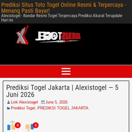
Prediksi Situs Toto Togel Online Resmi & Terpercaya -
Menang Pasti Bayar!
Alexistogel - Bandar Resmi Togel Terpercaya Prediksi Akurat Terupdate
Hari ini
Prediksi Togel Jakarta | Alexistogel — 5
Juni 2026
Link Alexistogel
June 5, 2026
Prediksi Togel
,
PREDIKSI TOGEL JAKARTA
0
0