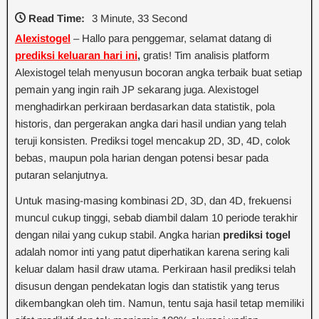
Read Time:
3 Minute, 33 Second
Alexistogel
– Hallo para penggemar, selamat datang di
prediksi keluaran hari ini
,
gratis! Tim analisis platform
Alexistogel telah menyusun bocoran angka terbaik buat setiap
pemain yang ingin raih JP sekarang juga. Alexistogel
menghadirkan perkiraan berdasarkan data statistik, pola
historis, dan pergerakan angka dari hasil undian yang telah
teruji konsisten. Prediksi togel mencakup 2D, 3D, 4D, colok
bebas, maupun pola harian dengan potensi besar pada
putaran selanjutnya.
Untuk masing-masing kombinasi 2D, 3D, dan 4D, frekuensi
muncul cukup tinggi, sebab diambil dalam 10 periode terakhir
dengan nilai yang cukup stabil. Angka harian
prediksi togel
adalah nomor inti yang patut diperhatikan karena sering kali
keluar dalam hasil draw utama. Perkiraan hasil prediksi telah
disusun dengan pendekatan logis dan statistik yang terus
dikembangkan oleh tim. Namun, tentu saja hasil tetap memiliki