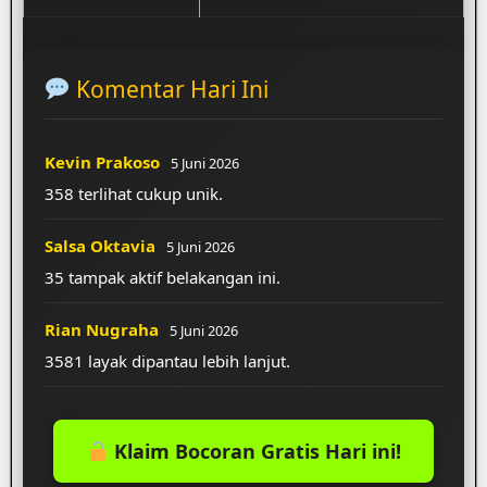
Komentar Hari Ini
Kevin Prakoso
5 Juni 2026
358 terlihat cukup unik.
Salsa Oktavia
5 Juni 2026
35 tampak aktif belakangan ini.
Rian Nugraha
5 Juni 2026
3581 layak dipantau lebih lanjut.
Klaim Bocoran Gratis Hari ini!