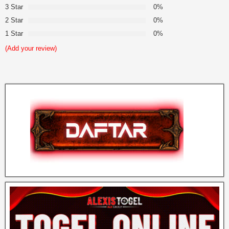
3 Star
0%
2 Star
0%
1 Star
0%
(Add your review)