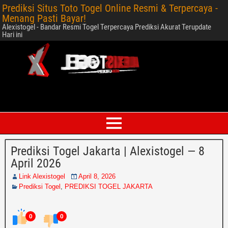
Prediksi Situs Toto Togel Online Resmi & Terpercaya -
Menang Pasti Bayar!
Alexistogel - Bandar Resmi Togel Terpercaya Prediksi Akurat Terupdate
Hari ini
Prediksi Togel Jakarta | Alexistogel — 8
April 2026
Link Alexistogel
April 8, 2026
Prediksi Togel
,
PREDIKSI TOGEL JAKARTA
0
0