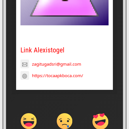
About Post Author
Link Alexistogel
zagitugadsri@gmail.com
https://tocaapkboca.com/