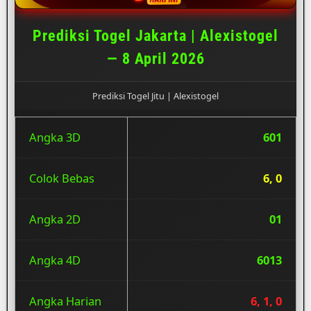
Prediksi Togel Jakarta | Alexistogel
— 8 April 2026
Prediksi Togel Jitu | Alexistogel
Angka 3D
601
Colok Bebas
6, 0
Angka 2D
01
Angka 4D
6013
Angka Harian
6, 1, 0