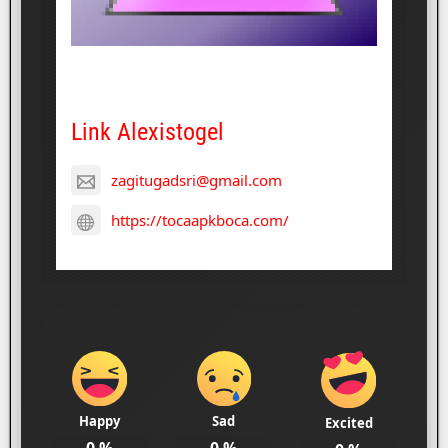
About Post Author
Link Alexistogel
zagitugadsri@gmail.com
https://tocaapkboca.com/
Happy
Sad
Excited
0
%
0
%