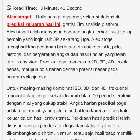
Read Time:
3 Minute, 41 Second
Alexistogel
– Hallo para penggemar, selamat datang di
prediksi keluaran hari ini
,
gratis! Tim analisis platform
Alexistogel telah menyusun bocoran angka terbaik buat setiap
pemain yang ingin raih JP sekarang juga. Alexistogel
menghadirkan perkiraan berdasarkan data statistik, pola
historis, dan pergerakan angka dari hasil undian yang telah
teruji konsisten. Prediksi togel mencakup 2D, 3D, 4D, colok
bebas, maupun pola harian dengan potensi besar pada
putaran selanjutnya.
Untuk masing-masing kombinasi 2D, 3D, dan 4D, frekuensi
muncul cukup tinggi, sebab diambil dalam 10 periode terakhir
dengan nilai yang cukup stabil. Angka harian
prediksi togel
adalah nomor inti yang patut diperhatikan karena sering kali
keluar dalam hasil draw utama. Perkiraan hasil prediksi telah
disusun dengan pendekatan logis dan statistik yang terus
dikembangkan oleh tim. Namun, tentu saja hasil tetap memiliki