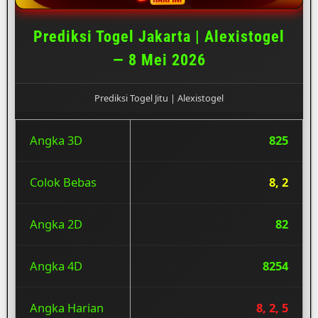
Prediksi Togel Jakarta | Alexistogel
— 8 Mei 2026
Prediksi Togel Jitu | Alexistogel
Angka 3D
825
Colok Bebas
8, 2
Angka 2D
82
Angka 4D
8254
Angka Harian
8, 2, 5