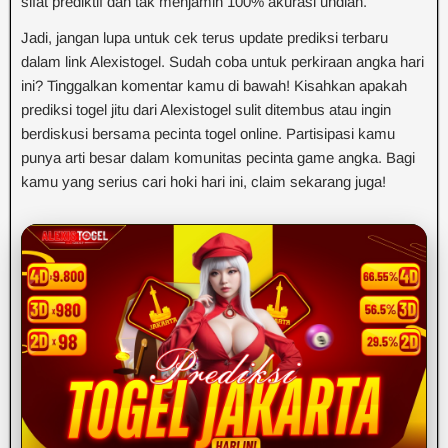
sifat prediktif dan tak menjamin 100% akurasi undian.
Jadi, jangan lupa untuk cek terus update prediksi terbaru
dalam link Alexistogel. Sudah coba untuk perkiraan angka hari
ini? Tinggalkan komentar kamu di bawah! Kisahkan apakah
prediksi togel jitu dari Alexistogel sulit ditembus atau ingin
berdiskusi bersama pecinta togel online. Partisipasi kamu
punya arti besar dalam komunitas pecinta game angka. Bagi
kamu yang serius cari hoki hari ini, claim sekarang juga!