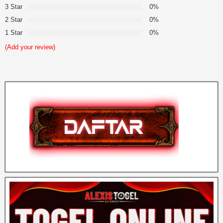
3 Star
0%
2 Star
0%
1 Star
0%
(Add your review)