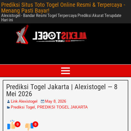
Prediksi Situs Toto Togel Online Resmi & Terpercaya -
Menang Pasti Bayar!
Alexistogel - Bandar Resmi Togel Terpercaya Prediksi Akurat Terupdate
Hari ini
Prediksi Togel Jakarta | Alexistogel — 8
Mei 2026
Link Alexistogel
May 8, 2026
Prediksi Togel
,
PREDIKSI TOGEL JAKARTA
0
0