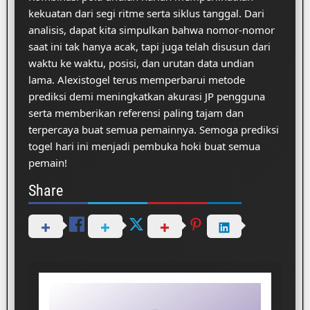
kekuatan dari segi ritme serta siklus tanggal. Dari
analisis, dapat kita simpulkan bahwa nomor-nomor
saat ini tak hanya acak, tapi juga telah disusun dari
waktu ke waktu, posisi, dan urutan data undian
lama. Alexistogel terus memperbarui metode
prediksi demi meningkatkan akurasi JP pengguna
serta memberikan referensi paling tajam dan
terpercaya buat semua pemainnya. Semoga prediksi
togel hari ini menjadi pembuka hoki buat semua
pemain!
Share