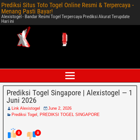
Prediksi Situs Toto Togel Online Resmi & Terpercaya -
Menang Pasti Bayar!
Alexistogel - Bandar Resmi Togel Terpercaya Prediksi Akurat Terupdate
Hari ini
Prediksi Togel Singapore | Alexistogel — 1
Juni 2026
Link Alexistogel
June 2, 2026
Prediksi Togel
,
PREDIKSI TOGEL SINGAPORE
0
0