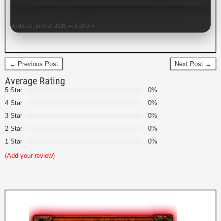
Updated: June 2, 2026 — 5:20 am
← Previous Post
Next Post →
Average Rating
5 Star
0%
4 Star
0%
3 Star
0%
2 Star
0%
1 Star
0%
(Add your review)