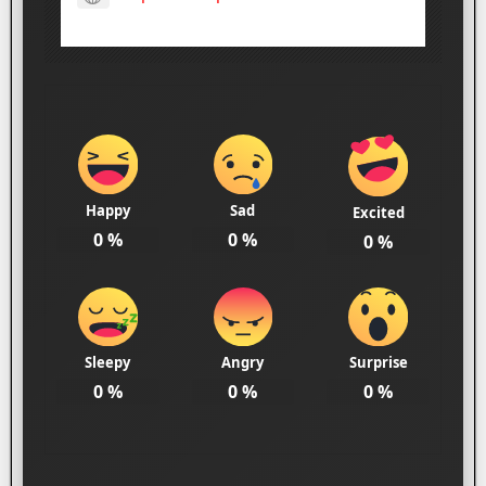
Happy
Sad
Excited
0
%
0
%
0
%
Sleepy
Angry
Surprise
0
%
0
%
0
%