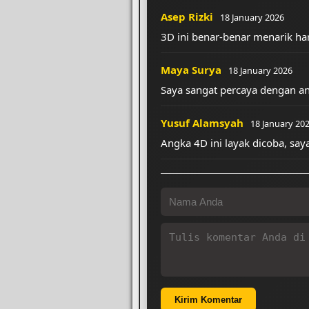
Asep Rizki
18 January 2026
3D ini benar-benar menarik hari
Maya Surya
18 January 2026
Saya sangat percaya dengan an
Yusuf Alamsyah
18 January 20
Angka 4D ini layak dicoba, say
Kirim Komentar