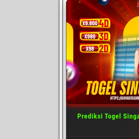
Prediksi Togel Sing