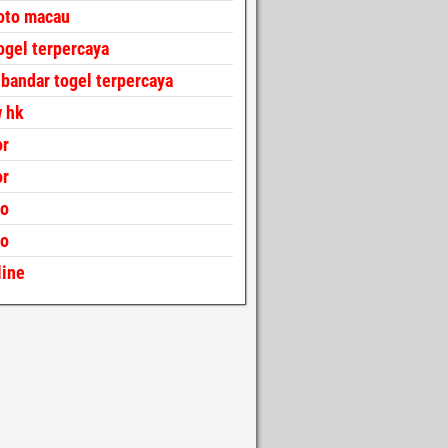
oto macau
ogel terpercaya
 bandar togel terpercaya
w hk
or
or
mo
mo
line