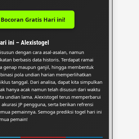
 Bocoran Gratis Hari ini!
ri ini – Alexistogel
disusun dengan cara asal-asalan, namun
an berbasis data historis. Terdapat ramai
la genap maupun ganjil, hingga membentuk
mbinasi pola undian harian memperlihatkan
siklus tanggal. Dari analisa, dapat kita simpulkan
ak hanya acak namun telah disusun dari waktu
ata undian lama. Alexistogel terus memperbarui
 akurasi JP pengguna, serta berikan refrensi
emua pemainnya. Semoga prediksi togel hari ini
emua pemain!