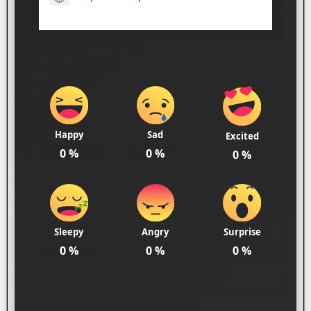
Happy
Sad
Excited
0
%
0
%
0
%
Sleepy
Angry
Surprise
0
%
0
%
0
%