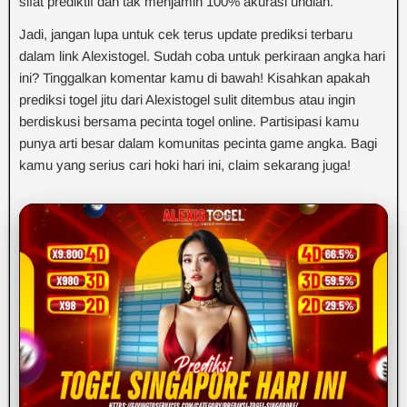
sifat prediktif dan tak menjamin 100% akurasi undian.
Jadi, jangan lupa untuk cek terus update prediksi terbaru
dalam link Alexistogel. Sudah coba untuk perkiraan angka hari
ini? Tinggalkan komentar kamu di bawah! Kisahkan apakah
prediksi togel jitu dari Alexistogel sulit ditembus atau ingin
berdiskusi bersama pecinta togel online. Partisipasi kamu
punya arti besar dalam komunitas pecinta game angka. Bagi
kamu yang serius cari hoki hari ini, claim sekarang juga!