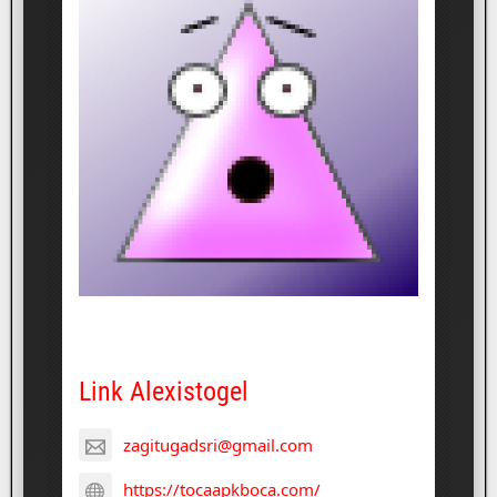
About Post Author
Link Alexistogel
zagitugadsri@gmail.com
https://tocaapkboca.com/