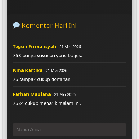
Komentar Hari Ini
Teguh Firmansyah
21 Mei 2026
768 punya susunan yang bagus.
Nina Kartika
21 Mei 2026
76 tampak cukup dominan.
Farhan Maulana
21 Mei 2026
7684 cukup menarik malam ini.