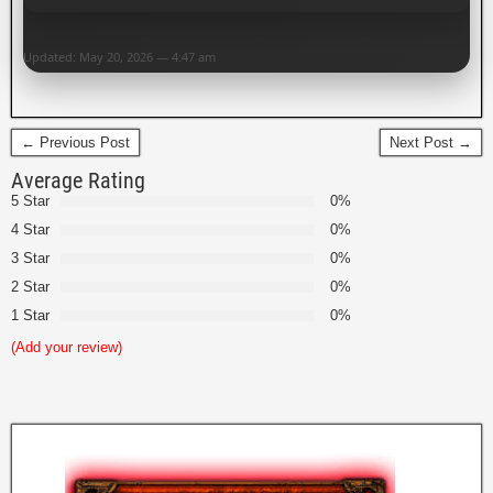
Updated: May 20, 2026 — 4:47 am
← Previous Post
Next Post →
Average Rating
5 Star
0%
4 Star
0%
3 Star
0%
2 Star
0%
1 Star
0%
(Add your review)