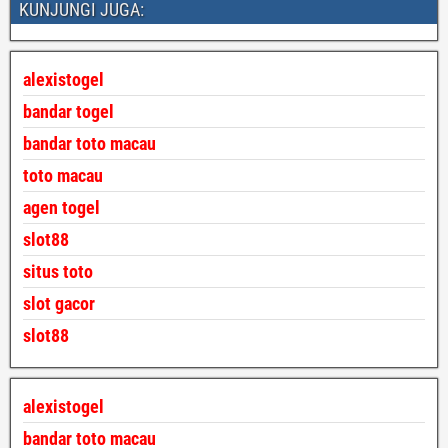
KUNJUNGI JUGA:
alexistogel
bandar togel
bandar toto macau
toto macau
agen togel
slot88
situs toto
slot gacor
slot88
alexistogel
bandar toto macau