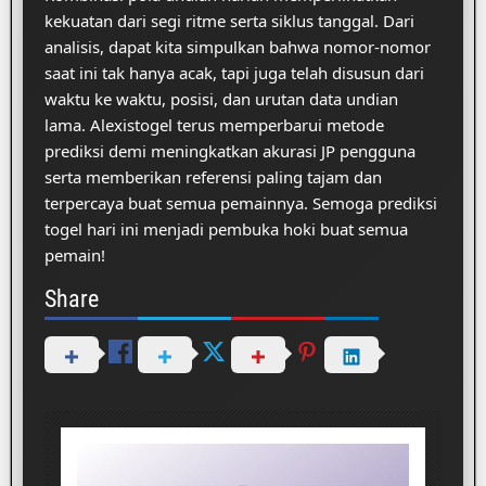
kekuatan dari segi ritme serta siklus tanggal. Dari
analisis, dapat kita simpulkan bahwa nomor-nomor
saat ini tak hanya acak, tapi juga telah disusun dari
waktu ke waktu, posisi, dan urutan data undian
lama. Alexistogel terus memperbarui metode
prediksi demi meningkatkan akurasi JP pengguna
serta memberikan referensi paling tajam dan
terpercaya buat semua pemainnya. Semoga prediksi
togel hari ini menjadi pembuka hoki buat semua
pemain!
Share