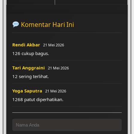
Komentar Hari Ini
Rendi Akbar
21 Mei 2026
126 cukup bagus.
Tari Anggraini
21 Mei 2026
12 sering terlihat.
Yoga Saputra
21 Mei 2026
1268 patut diperhatikan.