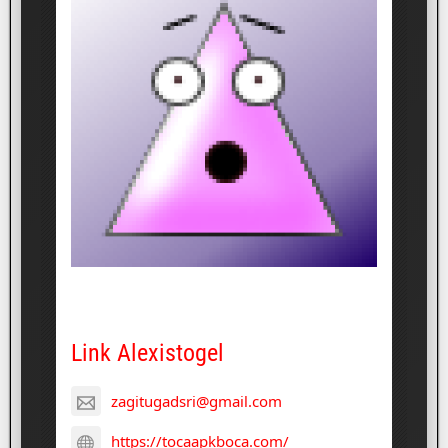
About Post Author
Link Alexistogel
zagitugadsri@gmail.com
https://tocaapkboca.com/