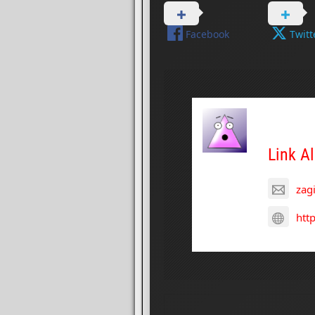
Facebook
Twitt
About 
Link A
zag
htt