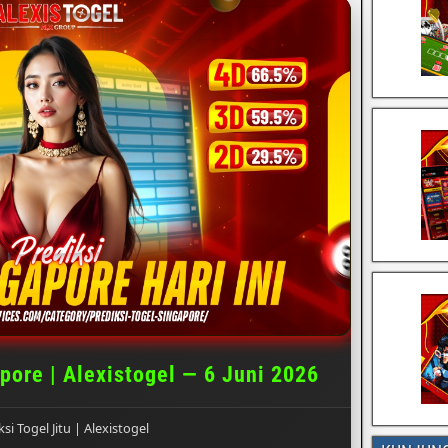
pore | Alexistogel — 6 Juni 2026
si Togel Jitu | Alexistogel