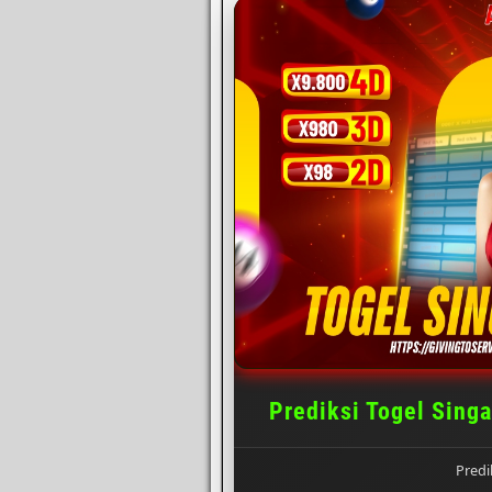
Prediksi Togel Singa
Predik