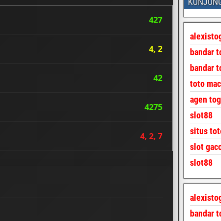
KUNJUNG
427
alexisto
4, 2
bandar t
bandar t
42
toto ma
agen tog
4275
slot88
situs tot
4, 2, 7
slot gac
slot88
alexisto
bandar t