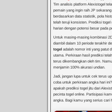
Tim analisis platform Alexistogel t
pemain yang ingin raih JP sekarang
berdasarkan data statistik, pola his
telah teruji konsisten. Prediksi to
harian dengan potensi besar pada pu
Untuk masing-masing kombinasi 2D,
diambil dalam 10 periode terakhir d
togel
adalah nomor inti yang patut d
utama. Perkiraan hasil prediksi tel
terus dikembangkan oleh tim. Namun, 
menjamin 100% akurasi undian.
Jadi, jangan lupa untuk cek terus up
coba untuk perkiraan angka hari in
apakah prediksi togel jitu dari Alexi
pecinta togel online. Partisipasi k
angka. Bagi kamu yang serius cari ho