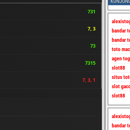
KUNJUNG
731
alexisto
7, 3
bandar t
bandar t
73
toto ma
agen tog
7315
slot88
situs tot
7, 3, 1
slot gac
slot88
alexisto
bandar t