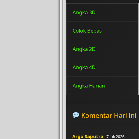
Angka 3D
Colok Bebas
Angka 2D
Angka 4D
Angka Harian
Komentar Hari Ini
Arga Saputra
7 Juli 2026