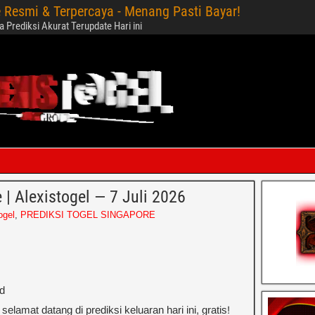
ne Resmi & Terpercaya - Menang Pasti Bayar!
 Prediksi Akurat Terupdate Hari ini
 | Alexistogel — 7 Juli 2026
ogel
,
PREDIKSI TOGEL SINGAPORE
d
elamat datang di prediksi keluaran hari ini, gratis!