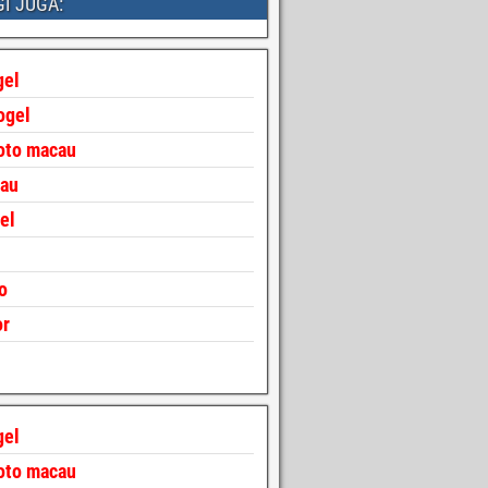
I JUGA:
gel
ogel
oto macau
cau
el
o
or
gel
oto macau