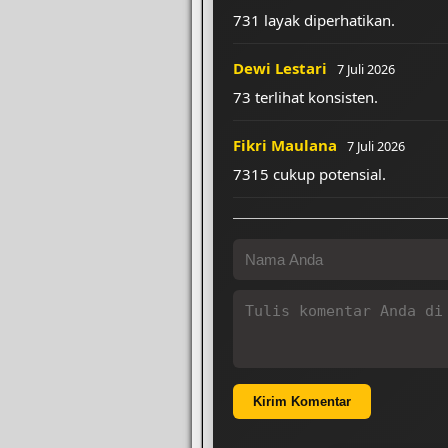
731 layak diperhatikan.
Dewi Lestari
7 Juli 2026
73 terlihat konsisten.
Fikri Maulana
7 Juli 2026
7315 cukup potensial.
Kirim Komentar