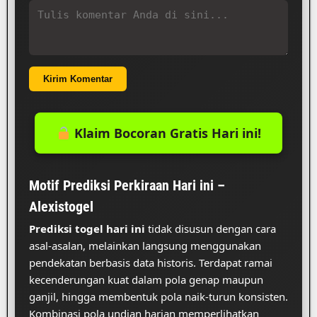
Kirim Komentar
Klaim Bocoran Gratis Hari ini!
Motif Prediksi Perkiraan Hari ini –
Alexistogel
Prediksi togel hari ini
tidak disusun dengan cara
asal-asalan, melainkan langsung menggunakan
pendekatan berbasis data historis. Terdapat ramai
kecenderungan kuat dalam pola genap maupun
ganjil, hingga membentuk pola naik-turun konsisten.
Kombinasi pola undian harian memperlihatkan