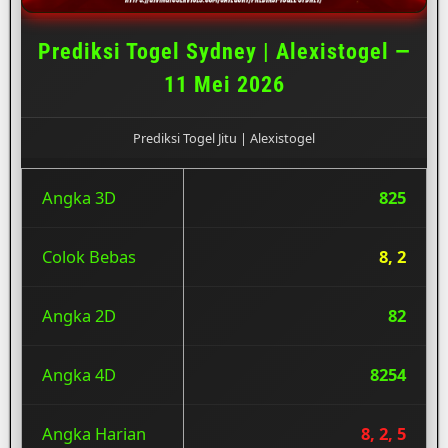
Prediksi Togel Sydney | Alexistogel —
11 Mei 2026
Prediksi Togel Jitu | Alexistogel
Angka 3D
825
Colok Bebas
8, 2
Angka 2D
82
Angka 4D
8254
Angka Harian
8, 2, 5