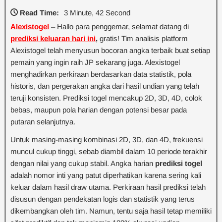
Read Time:
3 Minute, 42 Second
Alexistogel
– Hallo para penggemar, selamat datang di
prediksi keluaran hari ini
,
gratis! Tim analisis platform
Alexistogel telah menyusun bocoran angka terbaik buat setiap
pemain yang ingin raih JP sekarang juga. Alexistogel
menghadirkan perkiraan berdasarkan data statistik, pola
historis, dan pergerakan angka dari hasil undian yang telah
teruji konsisten. Prediksi togel mencakup 2D, 3D, 4D, colok
bebas, maupun pola harian dengan potensi besar pada
putaran selanjutnya.
Untuk masing-masing kombinasi 2D, 3D, dan 4D, frekuensi
muncul cukup tinggi, sebab diambil dalam 10 periode terakhir
dengan nilai yang cukup stabil. Angka harian
prediksi togel
adalah nomor inti yang patut diperhatikan karena sering kali
keluar dalam hasil draw utama. Perkiraan hasil prediksi telah
disusun dengan pendekatan logis dan statistik yang terus
dikembangkan oleh tim. Namun, tentu saja hasil tetap memiliki