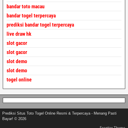
bandar toto macau
bandar togel terpercaya
prediksi bandar togel terpercaya
live draw hk
slot gacor
slot gacor
slot demo
slot demo
togel online
Prediksi Situs Toto Togel Online Resmi & Terpercaya - Menang Pasti
Bayar! © 2026
Frontier Theme