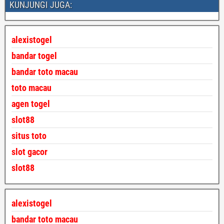
KUNJUNGI JUGA:
alexistogel
bandar togel
bandar toto macau
toto macau
agen togel
slot88
situs toto
slot gacor
slot88
alexistogel
bandar toto macau