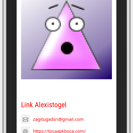
About Post Author
Link Alexistogel
zagitugadsri@gmail.com
https://tocaapkboca.com/