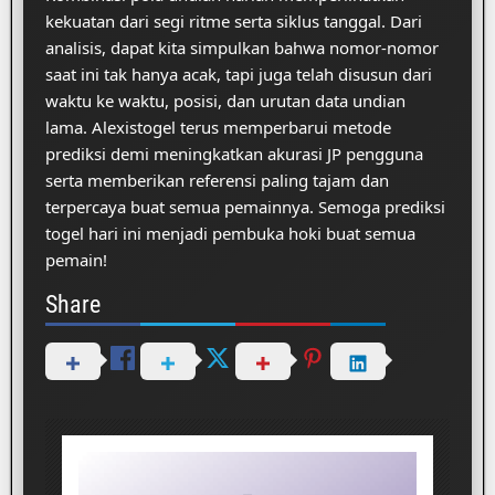
kekuatan dari segi ritme serta siklus tanggal. Dari
analisis, dapat kita simpulkan bahwa nomor-nomor
saat ini tak hanya acak, tapi juga telah disusun dari
waktu ke waktu, posisi, dan urutan data undian
lama. Alexistogel terus memperbarui metode
prediksi demi meningkatkan akurasi JP pengguna
serta memberikan referensi paling tajam dan
terpercaya buat semua pemainnya. Semoga prediksi
togel hari ini menjadi pembuka hoki buat semua
pemain!
Share