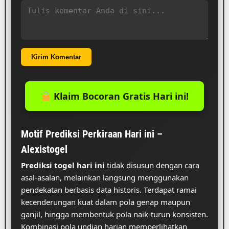
Kirim Komentar
Klaim Bocoran Gratis Hari ini!
Motif Prediksi Perkiraan Hari ini –
Alexistogel
Prediksi togel hari ini
tidak disusun dengan cara
asal-asalan, melainkan langsung menggunakan
pendekatan berbasis data historis. Terdapat ramai
kecenderungan kuat dalam pola genap maupun
ganjil, hingga membentuk pola naik-turun konsisten.
Kombinasi pola undian harian memperlihatkan