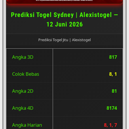
Prediksi Togel Sydney | Alexistogel —
12 Juni 2026
Prediksi Togel Jitu | Alexistogel
Angka 3D
817
Colok Bebas
8, 1
Angka 2D
81
Angka 4D
8174
Angka Harian
8, 1, 7