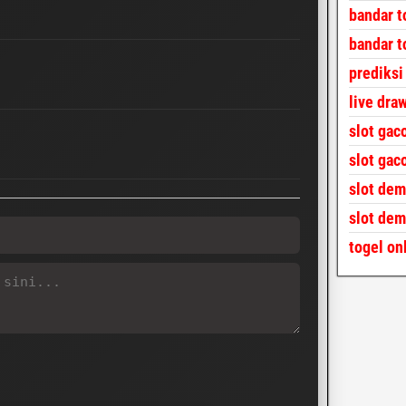
bandar t
bandar t
prediksi
live dra
slot gac
slot gac
slot de
slot de
togel on