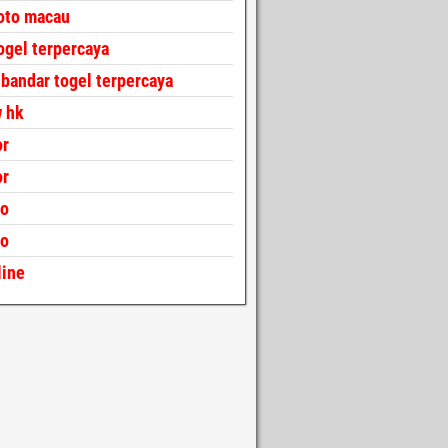
oto macau
ogel terpercaya
 bandar togel terpercaya
w hk
or
or
mo
mo
line