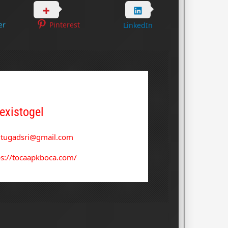
er
Pinterest
LinkedIn
Post Author
lexistogel
itugadsri@gmail.com
ps://tocaapkboca.com/