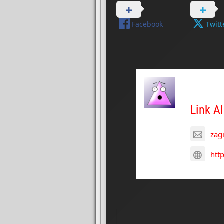
Facebook
Twitt
About 
Link A
zag
htt