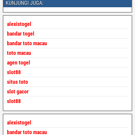
KUNJUNGI JUGA:
alexistogel
bandar togel
bandar toto macau
toto macau
agen togel
slot88
situs toto
slot gacor
slot88
alexistogel
bandar toto macau