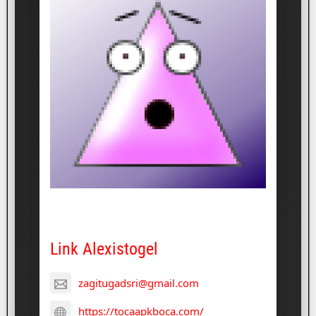
About Post Author
Link Alexistogel
zagitugadsri@gmail.com
https://tocaapkboca.com/