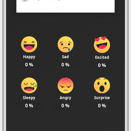
Happy
Sad
Excited
0
%
0
%
0
%
Sleepy
Angry
Surprise
0
%
0
%
0
%