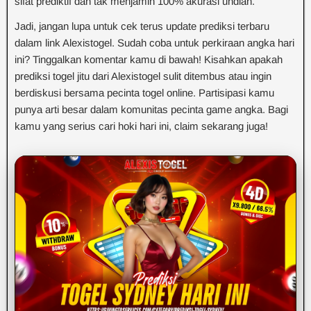
sifat prediktif dan tak menjamin 100% akurasi undian.
Jadi, jangan lupa untuk cek terus update prediksi terbaru
dalam link Alexistogel. Sudah coba untuk perkiraan angka hari
ini? Tinggalkan komentar kamu di bawah! Kisahkan apakah
prediksi togel jitu dari Alexistogel sulit ditembus atau ingin
berdiskusi bersama pecinta togel online. Partisipasi kamu
punya arti besar dalam komunitas pecinta game angka. Bagi
kamu yang serius cari hoki hari ini, claim sekarang juga!