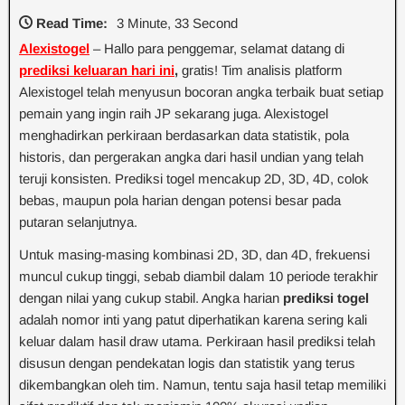
Read Time:
3 Minute, 33 Second
Alexistogel
– Hallo para penggemar, selamat datang di
prediksi keluaran hari ini
,
gratis! Tim analisis platform
Alexistogel telah menyusun bocoran angka terbaik buat setiap
pemain yang ingin raih JP sekarang juga. Alexistogel
menghadirkan perkiraan berdasarkan data statistik, pola
historis, dan pergerakan angka dari hasil undian yang telah
teruji konsisten. Prediksi togel mencakup 2D, 3D, 4D, colok
bebas, maupun pola harian dengan potensi besar pada
putaran selanjutnya.
Untuk masing-masing kombinasi 2D, 3D, dan 4D, frekuensi
muncul cukup tinggi, sebab diambil dalam 10 periode terakhir
dengan nilai yang cukup stabil. Angka harian
prediksi togel
adalah nomor inti yang patut diperhatikan karena sering kali
keluar dalam hasil draw utama. Perkiraan hasil prediksi telah
disusun dengan pendekatan logis dan statistik yang terus
dikembangkan oleh tim. Namun, tentu saja hasil tetap memiliki