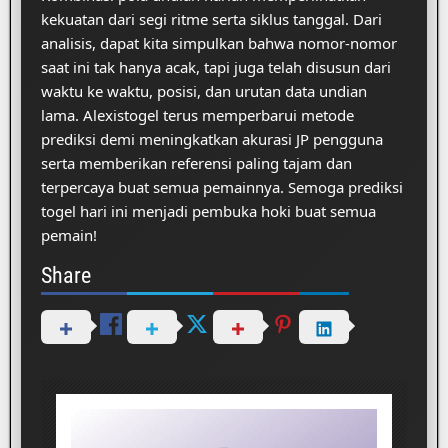
kekuatan dari segi ritme serta siklus tanggal. Dari
analisis, dapat kita simpulkan bahwa nomor-nomor
saat ini tak hanya acak, tapi juga telah disusun dari
waktu ke waktu, posisi, dan urutan data undian
lama. Alexistogel terus memperbarui metode
prediksi demi meningkatkan akurasi JP pengguna
serta memberikan referensi paling tajam dan
terpercaya buat semua pemainnya. Semoga prediksi
togel hari ini menjadi pembuka hoki buat semua
pemain!
Share