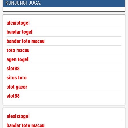
KUNJUNGI JUGA:
alexistogel
bandar togel
bandar toto macau
toto macau
agen togel
slot88
situs toto
slot gacor
slot88
alexistogel
bandar toto macau