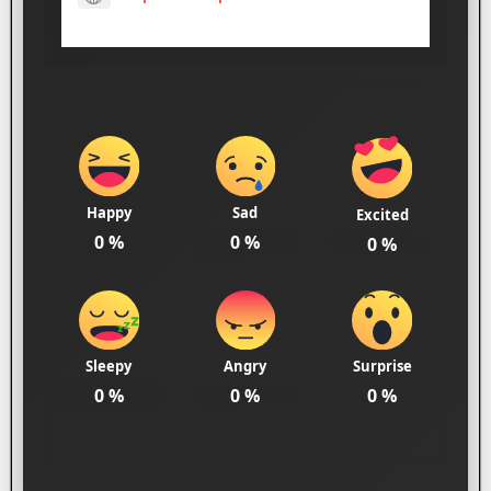
Happy
Sad
Excited
0
%
0
%
0
%
Sleepy
Angry
Surprise
0
%
0
%
0
%