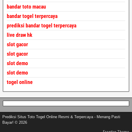
bandar toto macau
bandar togel terpercaya
prediksi bandar togel terpercaya
live draw hk
slot gacor
slot gacor
slot demo
slot demo
togel online
Prediksi Situs Toto Togel Online Resmi & Terpercaya - Menang Pasti
Bayar! © 2026
Frontier Theme