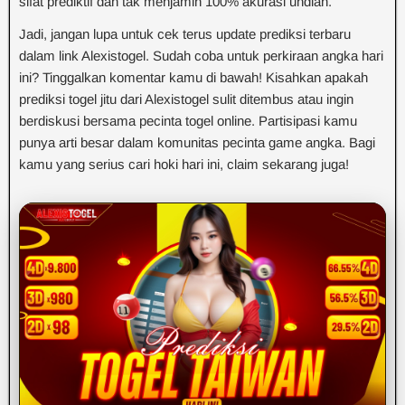
sifat prediktif dan tak menjamin 100% akurasi undian.
Jadi, jangan lupa untuk cek terus update prediksi terbaru
dalam link Alexistogel. Sudah coba untuk perkiraan angka hari
ini? Tinggalkan komentar kamu di bawah! Kisahkan apakah
prediksi togel jitu dari Alexistogel sulit ditembus atau ingin
berdiskusi bersama pecinta togel online. Partisipasi kamu
punya arti besar dalam komunitas pecinta game angka. Bagi
kamu yang serius cari hoki hari ini, claim sekarang juga!