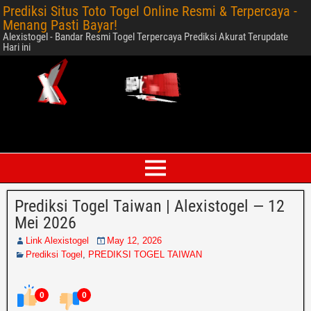
Prediksi Situs Toto Togel Online Resmi & Terpercaya -
Menang Pasti Bayar!
Alexistogel - Bandar Resmi Togel Terpercaya Prediksi Akurat Terupdate
Hari ini
Prediksi Togel Taiwan | Alexistogel — 12
Mei 2026
Link Alexistogel
May 12, 2026
Prediksi Togel
,
PREDIKSI TOGEL TAIWAN
0
0