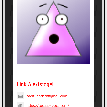
About Post Author
Link Alexistogel
zagitugadsri@gmail.com
https://tocaapkboca.com/