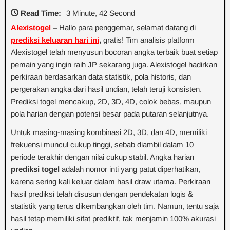
Read Time:
3 Minute, 42 Second
Alexistogel
– Hallo para penggemar, selamat datang di
prediksi keluaran hari ini
,
gratis! Tim analisis platform
Alexistogel telah menyusun bocoran angka terbaik buat setiap
pemain yang ingin raih JP sekarang juga. Alexistogel hadirkan
perkiraan berdasarkan data statistik, pola historis, dan
pergerakan angka dari hasil undian, telah teruji konsisten.
Prediksi togel mencakup, 2D, 3D, 4D, colok bebas, maupun
pola harian dengan potensi besar pada putaran selanjutnya.
Untuk masing-masing kombinasi 2D, 3D, dan 4D, memiliki
frekuensi muncul cukup tinggi, sebab diambil dalam 10
periode terakhir dengan nilai cukup stabil. Angka harian
prediksi togel
adalah nomor inti yang patut diperhatikan,
karena sering kali keluar dalam hasil draw utama. Perkiraan
hasil prediksi telah disusun dengan pendekatan logis &
statistik yang terus dikembangkan oleh tim. Namun, tentu saja
hasil tetap memiliki sifat prediktif, tak menjamin 100% akurasi