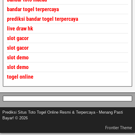
bandar togel terpercaya
prediksi bandar togel terpercaya
live draw hk
slot gacor
slot gacor
slot demo
slot demo
togel online
Prediksi Situs Toto Togel Online Resmi & Terpercaya - Menang Pasti
Bayar! © 2026
Frontier Theme