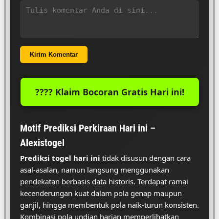
Kirim Komentar
???? Klaim Bocoran Gratis Hari ini!
Motif Prediksi Perkiraan Hari ini –
Alexistogel
Prediksi togel hari ini
tidak disusun dengan cara
asal-asalan, namun langsung menggunakan
pendekatan berbasis data historis. Terdapat ramai
kecenderungan kuat dalam pola genap maupun
ganjil, hingga membentuk pola naik-turun konsisten.
Kombinasi pola undian harian memperlihatkan