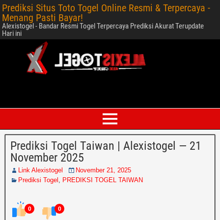
Prediksi Situs Toto Togel Online Resmi & Terpercaya -
Menang Pasti Bayar!
Alexistogel - Bandar Resmi Togel Terpercaya Prediksi Akurat Terupdate
Hari ini
Prediksi Togel Taiwan | Alexistogel — 21
November 2025
Link Alexistogel
November 21, 2025
Prediksi Togel
,
PREDIKSI TOGEL TAIWAN
0
0