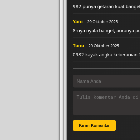
982 punya getaran kuat banget
Yani
29 Oktober 2025
8-nya nyala banget, auranya pos
Tono
29 Oktober 2025
0982 kayak angka keberanian 
Kirim Komentar