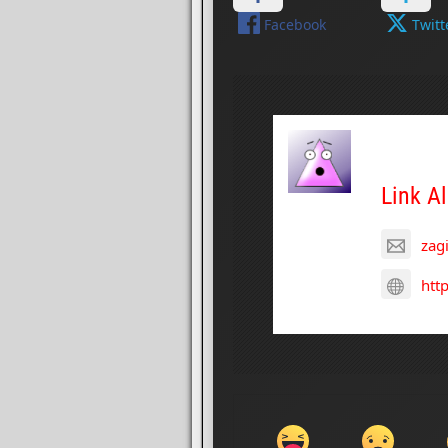
Facebook
Twitt
About 
Link A
zag
htt