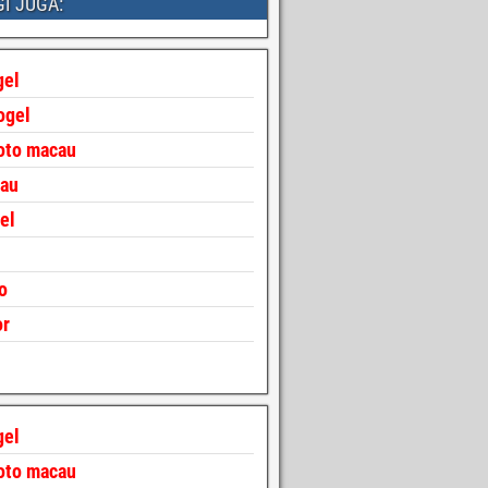
I JUGA:
gel
ogel
oto macau
cau
el
o
or
gel
oto macau