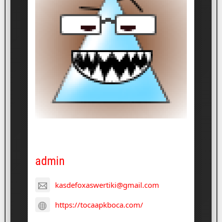
About Post Author
admin
kasdefoxaswertiki@gmail.com
https://tocaapkboca.com/