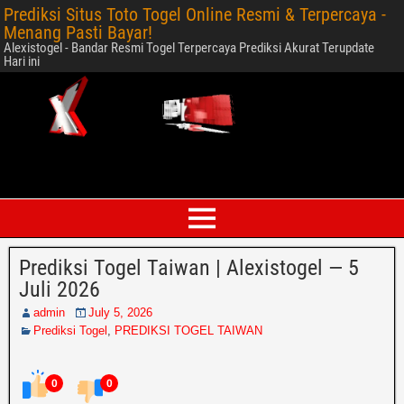
Prediksi Situs Toto Togel Online Resmi & Terpercaya -
Menang Pasti Bayar!
Alexistogel - Bandar Resmi Togel Terpercaya Prediksi Akurat Terupdate
Hari ini
Prediksi Togel Taiwan | Alexistogel — 5
Juli 2026
admin
July 5, 2026
Prediksi Togel
,
PREDIKSI TOGEL TAIWAN
0
0