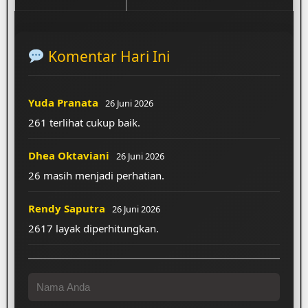
Komentar Hari Ini
Yuda Pranata
26 Juni 2026
261 terlihat cukup baik.
Dhea Oktaviani
26 Juni 2026
26 masih menjadi perhatian.
Rendy Saputra
26 Juni 2026
2617 layak diperhitungkan.