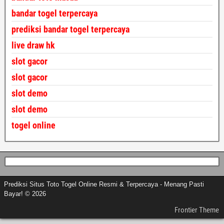
bandar togel terpercaya
prediksi bandar togel terpercaya
live draw hk
slot gacor
slot gacor
slot demo
slot demo
togel online
Prediksi Situs Toto Togel Online Resmi & Terpercaya - Menang Pasti
Bayar! © 2026
Frontier Theme