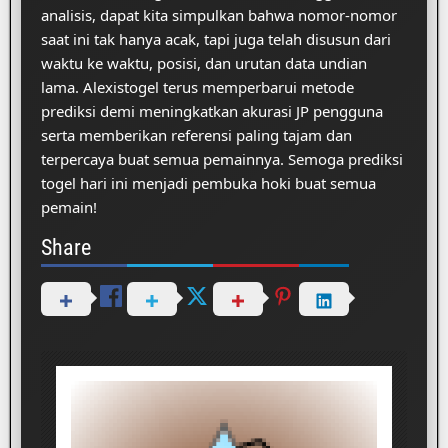
analisis, dapat kita simpulkan bahwa nomor-nomor
saat ini tak hanya acak, tapi juga telah disusun dari
waktu ke waktu, posisi, dan urutan data undian
lama. Alexistogel terus memperbarui metode
prediksi demi meningkatkan akurasi JP pengguna
serta memberikan referensi paling tajam dan
terpercaya buat semua pemainnya. Semoga prediksi
togel hari ini menjadi pembuka hoki buat semua
pemain!
Share