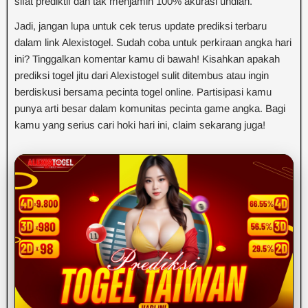
sifat prediktif dan tak menjamin 100% akurasi undian.
Jadi, jangan lupa untuk cek terus update prediksi terbaru
dalam link Alexistogel. Sudah coba untuk perkiraan angka hari
ini? Tinggalkan komentar kamu di bawah! Kisahkan apakah
prediksi togel jitu dari Alexistogel sulit ditembus atau ingin
berdiskusi bersama pecinta togel online. Partisipasi kamu
punya arti besar dalam komunitas pecinta game angka. Bagi
kamu yang serius cari hoki hari ini, claim sekarang juga!