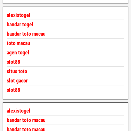
alexistogel
bandar togel
bandar toto macau
toto macau
agen togel
slot88
situs toto
slot gacor
slot88
alexistogel
bandar toto macau
bandar toto macau