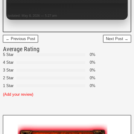
Updated: May 8, 2026 — 5:27 am
← Previous Post
Next Post →
Average Rating
5 Star
0%
4 Star
0%
3 Star
0%
2 Star
0%
1 Star
0%
(Add your review)