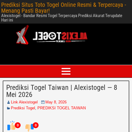
Prediksi Situs Toto Togel Online Resmi & Terpercaya -
Menang Pasti Bayar!
Alexistogel - Bandar Resmi Togel Terpercaya Prediksi Akurat Terupdate
Hari ini
Prediksi Togel Taiwan | Alexistogel — 8
Mei 2026
Link Alexistogel
May 8, 2026
Prediksi Togel
,
PREDIKSI TOGEL TAIWAN
0
0