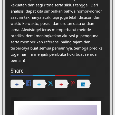
kekuatan dari segi ritme serta siklus tanggal. Dari
analisis, dapat kita simpulkan bahwa nomor-nomor
saat ini tak hanya acak, tapi juga telah disusun dari
waktu ke waktu, posisi, dan urutan data undian
lama. Alexistogel terus memperbarui metode
prediksi demi meningkatkan akurasi JP pengguna
serta memberikan referensi paling tajam dan
terpercaya buat semua pemainnya. Semoga prediksi
togel hari ini menjadi pembuka hoki buat semua
pemain!
Share